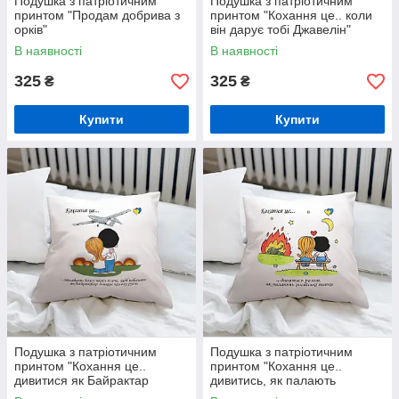
Подушка з патріотичним
Подушка з патріотичним
принтом "Продам добрива з
принтом "Кохання це.. коли
орків"
він дарує тобі Джавелін"
В наявності
В наявності
325
325
₴
₴
Купити
Купити
Подушка з патріотичним
Подушка з патріотичним
принтом "Кохання це..
принтом "Кохання це..
дивитися як Байрактар
дивитись, як палають
знищує російські колони"
російські танки"