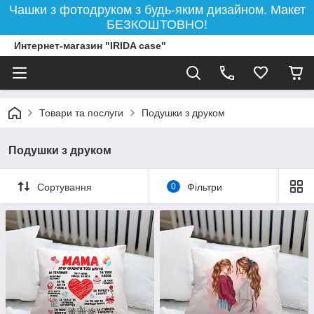
Чашки з фотодруком з будь-яким дизайном. Макет
БЕЗКОШТОВНО!
Интернет-магазин "IRIDA case"
Товари та послуги
Подушки з друком
Подушки з друком
Сортування
0
Фільтри