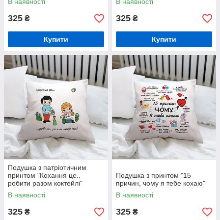
В наявності
В наявності
325
325
₴
₴
Купити
Купити
Подушка з патріотичним
принтом "Кохання це..
Подушка з принтом "15
робити разом коктейлі"
причин, чому я тебе кохаю"
В наявності
В наявності
325
325
₴
₴