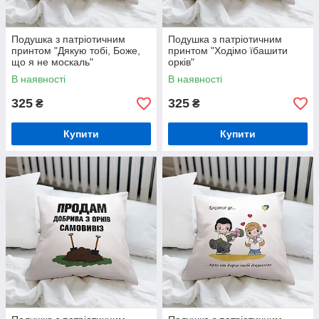
Подушка з патріотичним
Подушка з патріотичним
принтом "Дякую тобі, Боже,
принтом "Ходімо їбашити
що я не москаль"
орків"
В наявності
В наявності
325
325
₴
₴
Купити
Купити