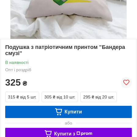
Подушка з патріотичним принтом "Бандера
смузі"
В наявності
Опт і роздріб
325
₴
315 ₴
від 5 шт.
305 ₴
від 10 шт.
295 ₴
від 20 шт.
Купити
або
Купити з