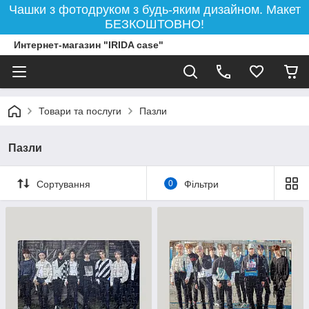
Чашки з фотодруком з будь-яким дизайном. Макет
БЕЗКОШТОВНО!
Интернет-магазин "IRIDA case"
Товари та послуги
Пазли
Пазли
Сортування
0
Фільтри