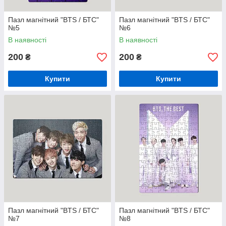
Пазл магнітний "BTS / БТС"
Пазл магнітний "BTS / БТС"
№5
№6
В наявності
В наявності
200
200
₴
₴
Купити
Купити
Пазл магнітний "BTS / БТС"
Пазл магнітний "BTS / БТС"
№7
№8