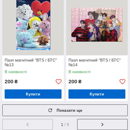
Пазл магнітний "BTS / БТС"
Пазл магнітний "BTS / БТС"
№13
№14
В наявності
В наявності
200
200
₴
₴
Купити
Купити
Показати ще
1
/ 9