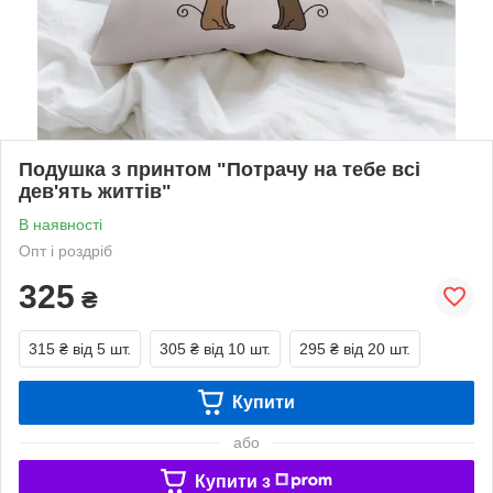
Подушка з принтом "Потрачу на тебе всі
дев'ять життів"
В наявності
Опт і роздріб
325
₴
315 ₴
від 5 шт.
305 ₴
від 10 шт.
295 ₴
від 20 шт.
Купити
або
Купити з