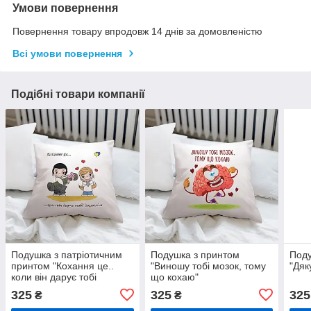
Умови повернення
Повернення товару впродовж 14 днів за домовленістю
Всі умови повернення
Подібні товари компанії
Подушка з патріотичним
Подушка з принтом
Поду
принтом "Кохання це..
"Виношу тобі мозок, тому
"Дяк
коли він дарує тобі
що кохаю"
Джавелін"
325
325
325
₴
₴