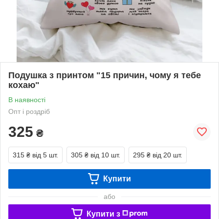
Подушка з принтом "15 причин, чому я тебе
кохаю"
В наявності
Опт і роздріб
325
₴
315 ₴
від 5 шт.
305 ₴
від 10 шт.
295 ₴
від 20 шт.
Купити
або
Купити з