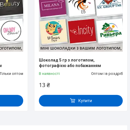
Шоколад 5 гр з логотипом,
м
фотографією або побажанням
Тільки оптом
В наявності
Оптом і в роздріб
13 ₴
Купити