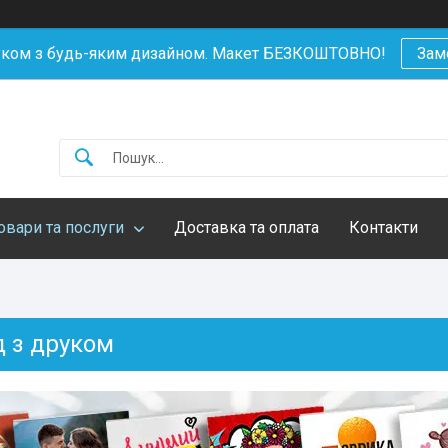
уком з будь-яким дизайном. Макет БЕЗКОШТОВНО!
Зам
овари та послуги
Доставка та оплата
Контакти
 з друком