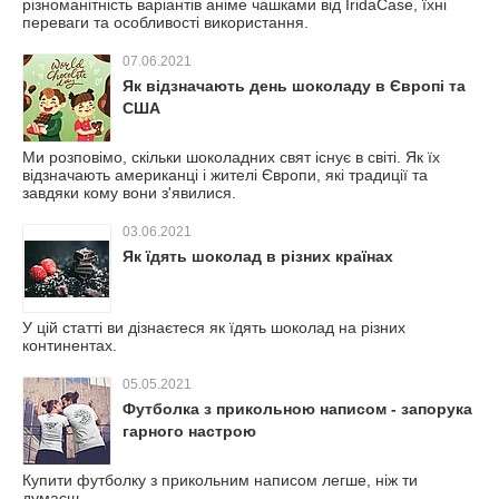
різноманітність варіантів аніме чашками від IridaCase, їхні
переваги та особливості використання.
07.06.2021
Як відзначають день шоколаду в Європі та
США
Ми розповімо, скільки шоколадних свят існує в світі. Як їх
відзначають американці і жителі Європи, які традиції та
завдяки кому вони з'явилися.
03.06.2021
Як їдять шоколад в різних країнах
У цій статті ви дізнаєтеся як їдять шоколад на різних
континентах.
05.05.2021
Футболка з прикольною написом - запорука
гарного настрою
Купити футболку з прикольним написом легше, ніж ти
думаєш.