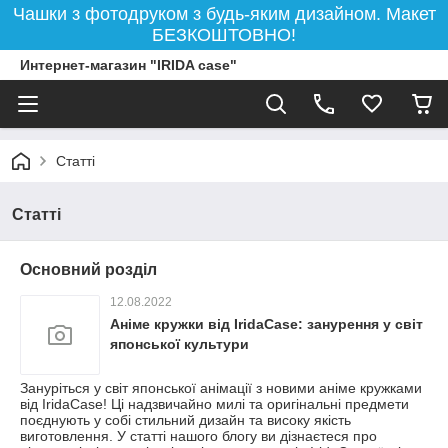
Чашки з фотодруком з будь-яким дизайном. Макет
БЕЗКОШТОВНО!
Интернет-магазин "IRIDA case"
Статті
Статті
Основний розділ
12.08.2022
Аніме кружки від IridaCase: занурення у світ
японської культури
Зануріться у світ японської анімації з новими аніме кружками
від IridaCase! Ці надзвичайно милі та оригінальні предмети
поєднують у собі стильний дизайн та високу якість
виготовлення. У статті нашого блогу ви дізнаєтеся про