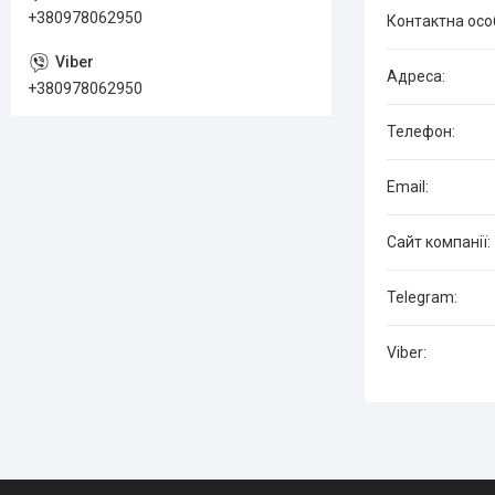
+380978062950
+380978062950