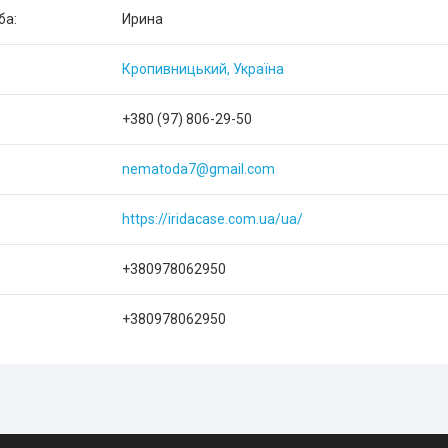
Ирина
Кропивницький, Україна
+380 (97) 806-29-50
nematoda7@gmail.com
https://iridacase.com.ua/ua/
+380978062950
+380978062950