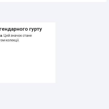
егендарного гурту
ca
. Цей значок стане
ом колекції.