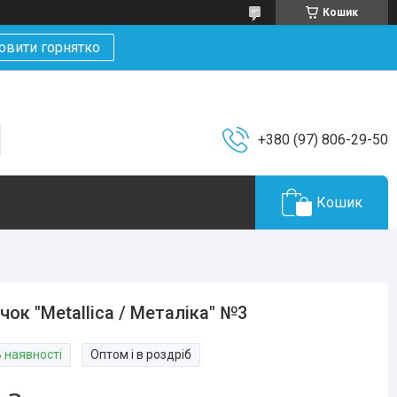
Кошик
овити горнятко
+380 (97) 806-29-50
Кошик
чок "Metallica / Металіка" №3
В наявності
Оптом і в роздріб