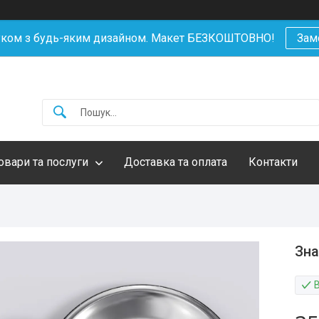
уком з будь-яким дизайном. Макет БЕЗКОШТОВНО!
Зам
овари та послуги
Доставка та оплата
Контакти
Зна