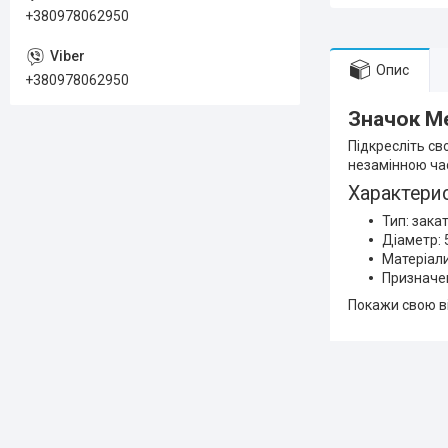
+380978062950
Опис
+380978062950
Значок Me
Підкресліть с
незамінною ча
Характерис
Тип: зака
Діаметр: 
Матеріали
Призначен
Покажи свою ві