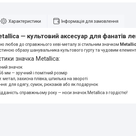
Характеристики
Інформація для замовлення
tallica — культовий аксесуар для фанатів л
вою любов до справжнього хеві-металу зі стильним значком
Metalli
стиною образу шанувальника культового гурту та чудовим елемент
тики значка Metallica:
тний значок
56 мм — зручний і помітний розмір
: метал, захисна плівка, шпилька на звороті
ня: для одягу, сумок, рюкзаків або як подарунок
дданість справжньому року — носи значок Metallica з гордістю!