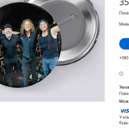
35
Пока
Міні
+380
пов
У ко
будь