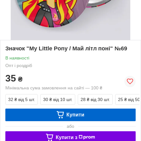
Значок "My Little Pony / Май літл поні" №69
В наявності
Опт і роздріб
35
₴
Мінімальна сума замовлення на сайті — 100 ₴
32 ₴
від 5 шт.
30 ₴
від 10 шт.
28 ₴
від 30 шт.
25 ₴
від 50
Купити
або
Купити з