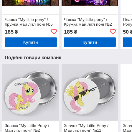
Чашка "My little pony" /
Чашка "My little pony" /
Плак
Кружка май літл поні №5
Кружка май літл поні №2
Pony
185
185
50
₴
₴
Купити
Купити
Подібні товари компанії
Значок "My Little Pony /
Значок "My Little Pony /
Знач
Май літл поні" №2
Май літл поні" №11
Май 