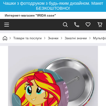
Чашки з фотодруком з будь-яким дизайном. Макет
БЕЗКОШТОВНО!
Интернет-магазин "IRIDA case"
Товари та послуги
Значки
Закатні значки
Мультф