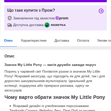
Що таке купити з Пром?
Замовлення під захистом
Доступна доставка
Опис
Характеристики
Доставка
Оплата
Умови п
Опис
Значок My Little Pony — магія дружби завжди поруч
Поринь у чарівний світ Понівілля разом із значком My Little
Pony! Яскравий аксесуар, що підходить як для дітей, так і для
дорослих шанувальників мультсеріалу. Ідеальний для
колекції, подарунка або прикраси рюкзака, одягу чи
аксесуарів.
Чому варто обрати значок My Little Pony
Яскравий дизайн із улюбленими персонажами:
Твайлайт Спаркл, Рейнбоу Деш, Пінкі Пай та іншими