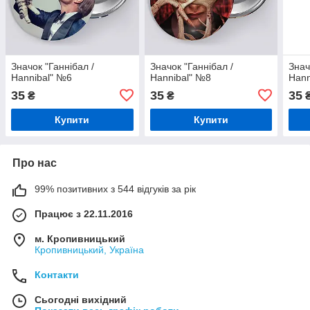
Значок "Ганнібал /
Значок "Ганнібал /
Знач
Hannibal" №6
Hannibal" №8
Hann
35
35
35
₴
₴
Купити
Купити
Про нас
99% позитивних з 544 відгуків за рік
Працює з 22.11.2016
м. Кропивницький
Кропивницький, Україна
Контакти
Сьогодні вихідний