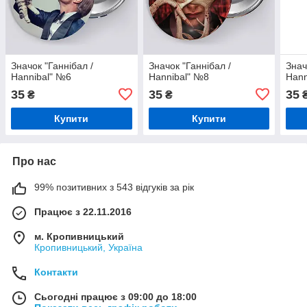
Значок "Ганнібал /
Значок "Ганнібал /
Знач
Hannibal" №6
Hannibal" №8
Hann
35
35
35
₴
₴
Купити
Купити
Про нас
99% позитивних з 543 відгуків за рік
Працює з 22.11.2016
м. Кропивницький
Кропивницький, Україна
Контакти
Сьогодні працює з 09:00 до 18:00