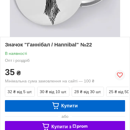
Значок "Ганнібал / Hannibal" №22
В наявності
Опт і роздріб
35
₴
Мінімальна сума замовлення на сайті — 100 ₴
32 ₴
від 5 шт.
30 ₴
від 10 шт.
28 ₴
від 30 шт.
25 ₴
від 50
Купити
або
Купити з