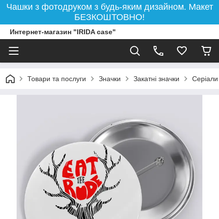
Чашки з фотодруком з будь-яким дизайном. Макет
БЕЗКОШТОВНО!
Интернет-магазин "IRIDA case"
Товари та послуги
Значки
Закатні значки
Серіали