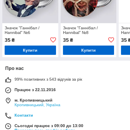
Значок "Ганнібал /
Значок "Ганнібал /
Знач
Hannibal" №6
Hannibal" №8
Hann
35
35
35
₴
₴
Купити
Купити
Про нас
99% позитивних з 543 відгуків за рік
Працює з 22.11.2016
м. Кропивницький
Кропивницький, Україна
Контакти
Сьогодні працює з 09:00 до 13:00