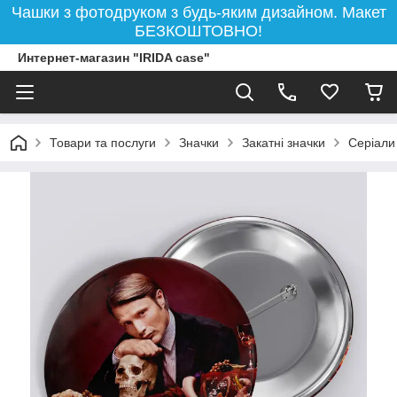
Чашки з фотодруком з будь-яким дизайном. Макет
БЕЗКОШТОВНО!
Интернет-магазин "IRIDA case"
Товари та послуги
Значки
Закатні значки
Серіали