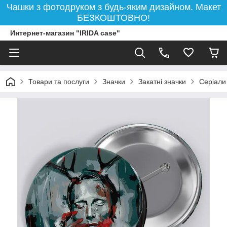
Чашки з фотодруком з будь-яким дизайном. Макет
БЕЗКОШТОВНО!
Интернет-магазин "IRIDA case"
Товари та послуги
Значки
Закатні значки
Серіали