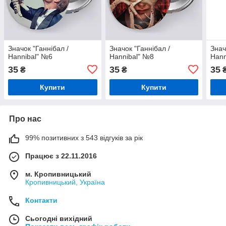
Значок "Ганнібал /
Значок "Ганнібал /
Знач
Hannibal" №6
Hannibal" №8
Hann
35
35
35
₴
₴
Купити
Купити
Про нас
99% позитивних з 543 відгуків за рік
Працює з 22.11.2016
м. Кропивницький
Кропивницький, Україна
Контакти
Сьогодні вихідний