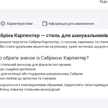
будь
Характеристики
Інформація для замовлення
бріна Карпентер — стиль для шанувальників
юєшся творчістю Сабріни Карпентер, її голосом, харизмою та стил
 Він стане ідеальним акцентом на рюкзаку, одязі чи пеналі, щодня
 обрати значок із Сабріною Карпентер?
і стильний аксесуар для фанатів поп-музики;
ук і надійне кріплення;
 для колекції або подарунка шанувальнику Сабріни;
оєї любові до артистки та її музики.
оєднується з повсякденними образами, підкреслить твою індивідуа
блену співачку стильним аксесуаром!