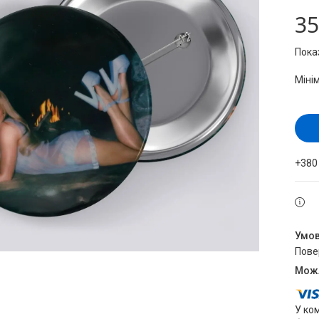
35
Пока
Міні
+380
пов
У ко