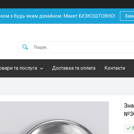
уком з будь-яким дизайном. Макет БЕЗКОШТОВНО!
Зам
овари та послуги
Доставка та оплата
Контакти
Зна
№3