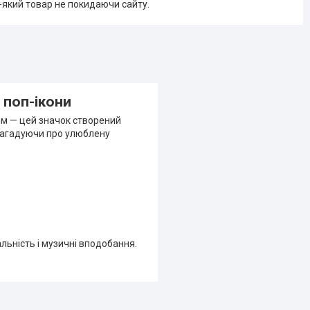
-який товар не покидаючи сайту.
 поп-ікони
ем — цей значок створений
 нагадуючи про улюблену
льність і музичні вподобання.