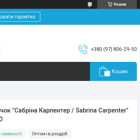
Кошик
овити горнятко
+380 (97) 806-29-50
Кошик
чок "Сабріна Карпентер / Sabrina Carpenter"
0
В наявності
Оптом і в роздріб