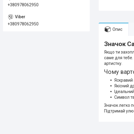
+380978062950
+380978062950
Опис
Значок Са
Якщо ти захопл
саме для тебе.
артистку.
Чому варто
Яскравий 
Якісний др
Ідеальний
Символ тв
Значок легко п
Підтримай улю