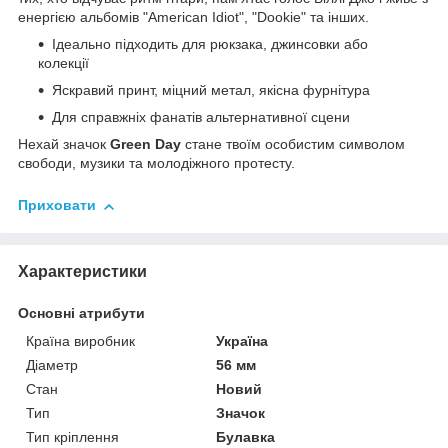
енергією альбомів "American Idiot", "Dookie" та інших.
Ідеально підходить для рюкзака, джинсовки або
колекції
Яскравий принт, міцний метал, якісна фурнітура
Для справжніх фанатів альтернативної сцени
Нехай значок
Green Day
стане твоїм особистим символом
свободи, музики та молодіжного протесту.
Приховати
Характеристики
Основні атрибути
Країна виробник
Україна
Діаметр
56 мм
Стан
Новий
Тип
Значок
Тип кріплення
Булавка