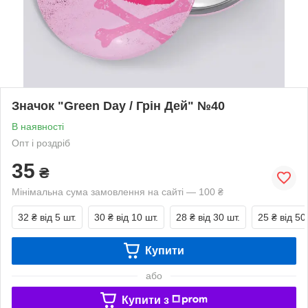
Значок "Green Day / Грін Дей" №40
В наявності
Опт і роздріб
35
₴
Мінімальна сума замовлення на сайті — 100 ₴
32 ₴
від 5 шт.
30 ₴
від 10 шт.
28 ₴
від 30 шт.
25 ₴
від 50
Купити
або
Купити з