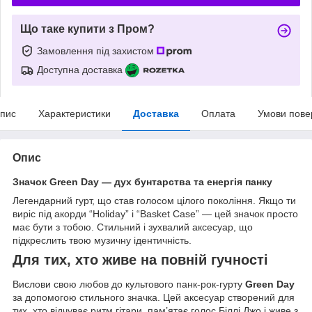
Що таке купити з Пром?
Замовлення під захистом
Доступна доставка
пис
Характеристики
Доставка
Оплата
Умови пове
Опис
Значок Green Day — дух бунтарства та енергія панку
Легендарний гурт, що став голосом цілого покоління. Якщо ти
виріс під акорди “Holiday” і “Basket Case” — цей значок просто
має бути з тобою. Стильний і зухвалий аксесуар, що
підкреслить твою музичну ідентичність.
Для тих, хто живе на повній гучності
Вислови свою любов до культового панк-рок-гурту
Green Day
за допомогою стильного значка. Цей аксесуар створений для
тих, хто відчуває ритм гітари, пам’ятає голос Біллі Джо і живе з