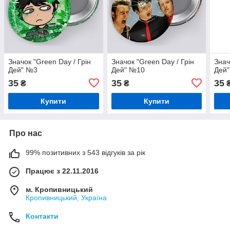
Значок "Green Day / Грін
Значок "Green Day / Грін
Знач
Дей" №3
Дей" №10
Дей
35
35
35
₴
₴
Купити
Купити
Про нас
99% позитивних з 543 відгуків за рік
Працює з 22.11.2016
м. Кропивницький
Кропивницький, Україна
Контакти