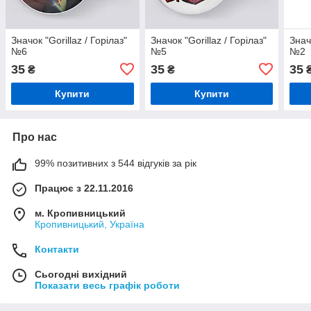
Значок "Gorillaz / Горілаз"
Значок "Gorillaz / Горілаз"
Знач
№6
№5
№2
35
35
35
₴
₴
Купити
Купити
Про нас
99% позитивних з 544 відгуків за рік
Працює з 22.11.2016
м. Кропивницький
Кропивницький, Україна
Контакти
Сьогодні вихідний
Показати весь графік роботи