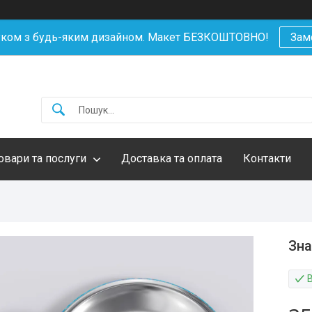
уком з будь-яким дизайном. Макет БЕЗКОШТОВНО!
Зам
овари та послуги
Доставка та оплата
Контакти
Зна