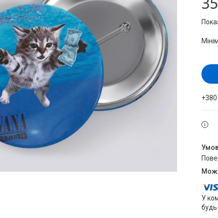
35
Пока
Міні
+380
пов
У ко
будь