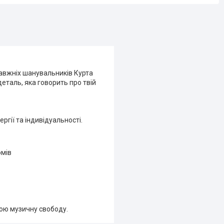
авжніх шанувальників Курта
еталь, яка говорить про твій
ргії та індивідуальності.
омів
вою музичну свободу.