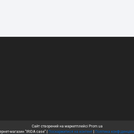
Сайт створений на маркетплейсі
Prom.ua
Интернет-магазин "IRIDA case" |
Поскаржитися на контент
|
Політика конфіденційн