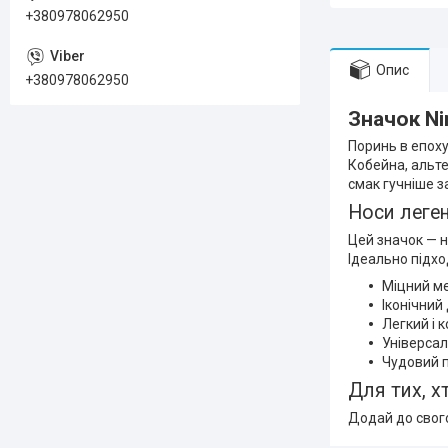
+380978062950
Опис
+380978062950
Значок Ni
Поринь в епоху
Кобейна, альте
смак гучніше з
Носи леге
Цей значок — не
Ідеально підхо
Міцний ме
Іконічний
Легкий і 
Універсал
Чудовий 
Для тих, х
Додай до свого