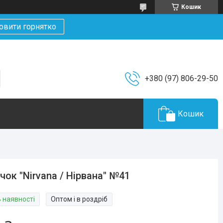
Кошик
овити горнятко
+380 (97) 806-29-50
Кошик
чок "Nirvana / Нірвана" №41
В наявності
Оптом і в роздріб