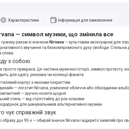
Характеристики
Інформація для замовлення
rvana — символ музики, що змінила все
 гранжу разом зі значком
Nirvana
— культовим аксесуаром для спр
рнативного звучання та безкомпромісного духу свободи. Стильна д
а слова.
нду з собою
 просто прикраса. Це частина музичної історії, символ протесту, ене
дить для одягу, рюкзака чи колекції фаната.
талевий корпус з якісним покриттям
 дизайн — логотип Nirvana, усміхнене обличчя або обкладинки альб
компактний — зручно носити щодня
ьний стиль — від стрітстайлу до рок-класики
подарунок для шанувальників альтернативної музики
то чує справжній звук
 образу дух 90-х — обирай значок Nirvana і відкрито заявляй про с