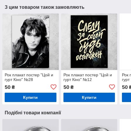
З цим товаром також замовляють
Рок плакат постер "Цой и
Рок плакат постер "Цой и
Рок 
гурт Кіно" №28
гурт Кіно" №12
гурт
50
50
50
₴
₴
Купити
Купити
Подібні товари компанії