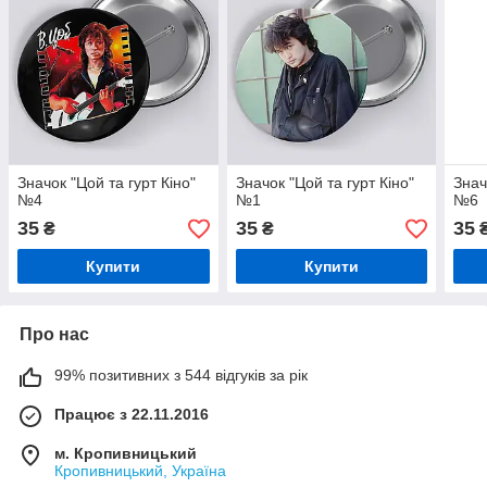
Значок "Цой та гурт Кіно"
Значок "Цой та гурт Кіно"
Знач
№4
№1
№6
35
35
35
₴
₴
Купити
Купити
Про нас
99% позитивних з 544 відгуків за рік
Працює з 22.11.2016
м. Кропивницький
Кропивницький, Україна