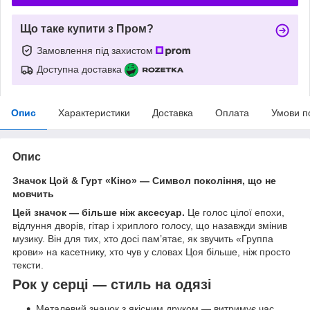
Що таке купити з Пром?
Замовлення під захистом
Доступна доставка
Опис
Характеристики
Доставка
Оплата
Умови п
Опис
Значок Цой & Гурт «Кіно» — Символ покоління, що не
мовчить
Цей значок — більше ніж аксесуар.
Це голос цілої епохи,
відлуння дворів, гітар і хриплого голосу, що назавжди змінив
музику. Він для тих, хто досі пам’ятає, як звучить «Группа
крови» на касетнику, хто чув у словах Цоя більше, ніж просто
тексти.
Рок у серці — стиль на одязі
Металевий значок з якісним друком — витримує час,