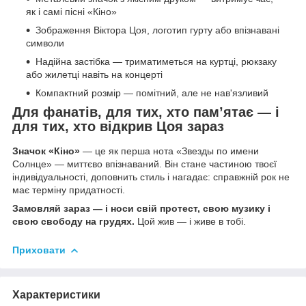
як і самі пісні «Кіно»
Зображення Віктора Цоя, логотип гурту або впізнавані
символи
Надійна застібка — триматиметься на куртці, рюкзаку
або жилетці навіть на концерті
Компактний розмір — помітний, але не нав'язливий
Для фанатів, для тих, хто пам’ятає — і
для тих, хто відкрив Цоя зараз
Значок «Кіно»
— це як перша нота «Звезды по имени
Солнце» — миттєво впізнаваний. Він стане частиною твоєї
індивідуальності, доповнить стиль і нагадає: справжній рок не
має терміну придатності.
Замовляй зараз — і носи свій протест, свою музику і
свою свободу на грудях.
Цой жив — і живе в тобі.
Приховати
Характеристики