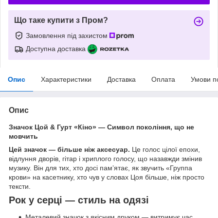
Що таке купити з Пром?
Замовлення під захистом
Доступна доставка
Опис
Характеристики
Доставка
Оплата
Умови п
Опис
Значок Цой & Гурт «Кіно» — Символ покоління, що не
мовчить
Цей значок — більше ніж аксесуар.
Це голос цілої епохи,
відлуння дворів, гітар і хриплого голосу, що назавжди змінив
музику. Він для тих, хто досі пам’ятає, як звучить «Группа
крови» на касетнику, хто чув у словах Цоя більше, ніж просто
тексти.
Рок у серці — стиль на одязі
Металевий значок з якісним друком — витримує час,