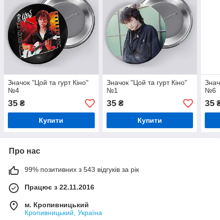
Значок "Цой та гурт Кіно"
Значок "Цой та гурт Кіно"
Знач
№4
№1
№6
35
35
35
₴
₴
Купити
Купити
Про нас
99% позитивних з 543 відгуків за рік
Працює з 22.11.2016
м. Кропивницький
Кропивницький, Україна