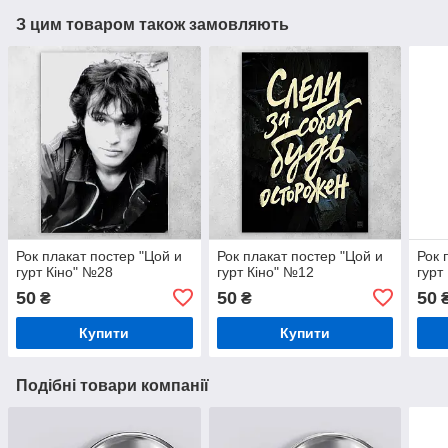
З цим товаром також замовляють
Рок плакат постер "Цой и
Рок плакат постер "Цой и
Рок 
гурт Кіно" №28
гурт Кіно" №12
гурт
50
50
50
₴
₴
Купити
Купити
Подібні товари компанії