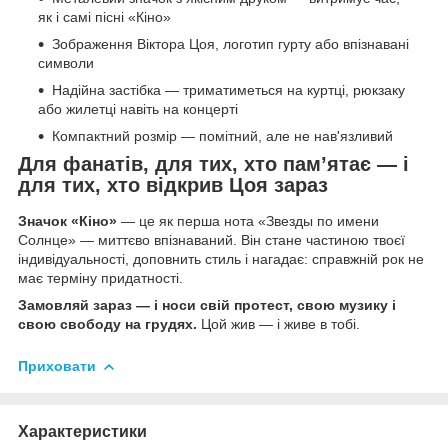
як і самі пісні «Кіно»
Зображення Віктора Цоя, логотип гурту або впізнавані
символи
Надійна застібка — триматиметься на куртці, рюкзаку
або жилетці навіть на концерті
Компактний розмір — помітний, але не нав'язливий
Для фанатів, для тих, хто пам’ятає — і
для тих, хто відкрив Цоя зараз
Значок «Кіно»
— це як перша нота «Звезды по имени
Солнце» — миттєво впізнаваний. Він стане частиною твоєї
індивідуальності, доповнить стиль і нагадає: справжній рок не
має терміну придатності.
Замовляй зараз — і носи свій протест, свою музику і
свою свободу на грудях.
Цой жив — і живе в тобі.
Приховати
Характеристики