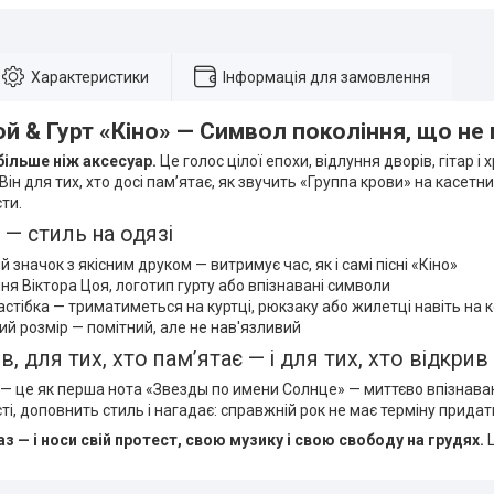
Характеристики
Інформація для замовлення
й & Гурт «Кіно» — Символ покоління, що не
більше ніж аксесуар.
Це голос цілої епохи, відлуння дворів, гітар 
Він для тих, хто досі пам’ятає, як звучить «Группа крови» на касетни
ти.
і — стиль на одязі
 значок з якісним друком — витримує час, як і самі пісні «Кіно»
я Віктора Цоя, логотип гурту або впізнавані символи
астібка — триматиметься на куртці, рюкзаку або жилетці навіть на 
й розмір — помітний, але не нав'язливий
в, для тих, хто пам’ятає — і для тих, хто відкри
— це як перша нота «Звезды по имени Солнце» — миттєво впізнаван
ті, доповнить стиль і нагадає: справжній рок не має терміну придат
з — і носи свій протест, свою музику і свою свободу на грудях.
Ц