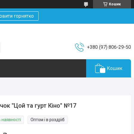
Кошик
овити горнятко
+380 (97) 806-29-50
Кошик
чок "Цой та гурт Кіно" №17
В наявності
Оптом і в роздріб