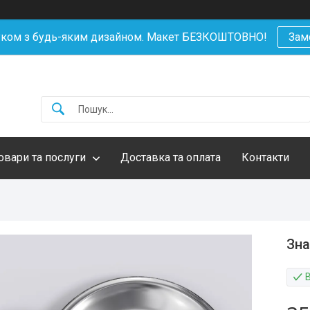
уком з будь-яким дизайном. Макет БЕЗКОШТОВНО!
Зам
овари та послуги
Доставка та оплата
Контакти
Зна