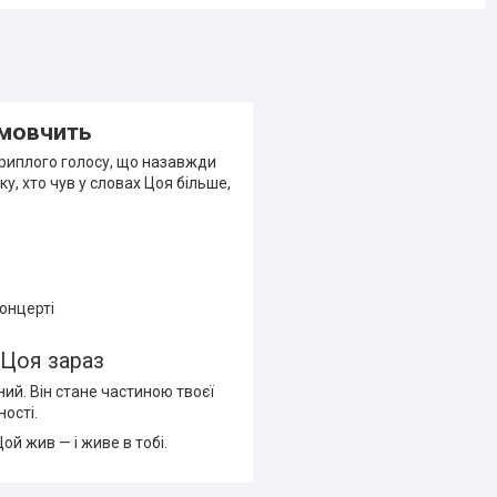
 мовчить
і хриплого голосу, що назавжди
ку, хто чув у словах Цоя більше,
концерті
в Цоя зараз
ий. Він стане частиною твоєї
ності.
ой жив — і живе в тобі.