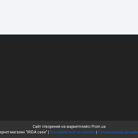
Сайт створений на маркетплейсі
Prom.ua
Интернет-магазин "IRIDA case" |
Поскаржитися на контент
|
Політика конфіденційн