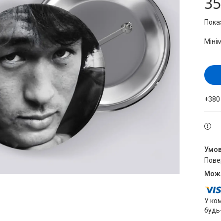
35
Пока
Міні
+380
пов
У ко
будь