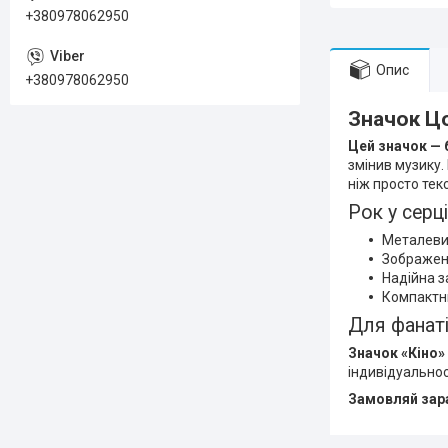
+380978062950
Опис
+380978062950
Значок Цо
Цей значок — 
змінив музику. 
ніж просто текс
Рок у серц
Металевий
Зображенн
Надійна з
Компактни
Для фанаті
Значок «Кіно»
індивідуальнос
Замовляй зара