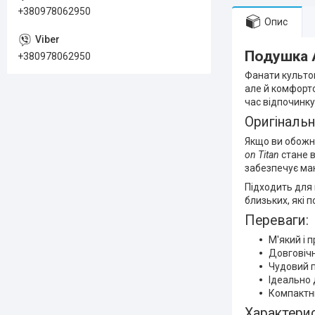
+380978062950
Опис
Подушка A
+380978062950
Фанати культо
але й комфорт
час відпочинку
Оригінальн
Якщо ви обожню
on Titan
стане в
забезпечує ма
Підходить для 
близьких, які 
Переваги:
М'який і 
Довговічн
Чудовий 
Ідеально 
Компактни
Характерис