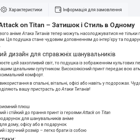
Характеристики
Інформація для замовлення
ttack on Titan – Затишок і Стиль в Одному
вого аніме
Атака Титанів
тепер можуть насолоджуватися не тільки 
ом. Ця подушка стане чудовим доповненням до інтер'єру та подару
.
ий дизайн для справжніх шанувальників
єте цей захопливий світ, то подушка із зображенням культових п
ашим ідеальним супутником. Високоякісний принт передає всю ат
ксимальний комфорт.
використання в спальні, вітальні, офісі або навіть у подорожах. Чуд
поділяють вашу пристрасть до
Атаки Титанів
!
приємний плюш
ий і стійкий до прання принт із героями
Attack on Titan
подарунок для шанувальників аніме
для дому, офісу або в подарунок
й і зручний розмір – легко брати із собою
тики: