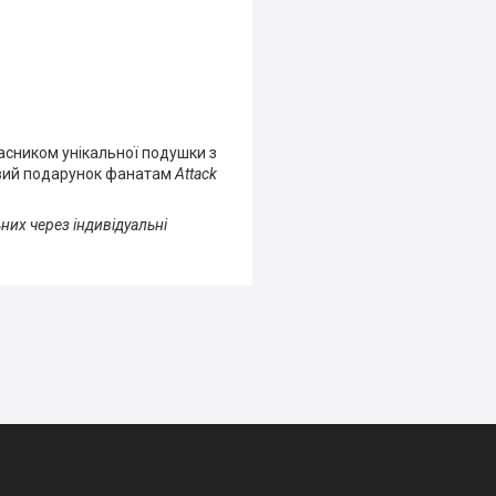
ласником унікальної подушки з
довий подарунок фанатам
Attack
них через індивідуальні