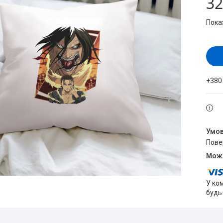
32
Пока
+380
пов
У ко
будь