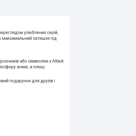
переглядом улюблених серій,
є максимальний затишок під
ерсонажів або символіки з
Attack
мосферу аніме, а плюш
овий подарунок для друзів і