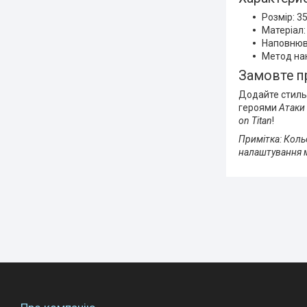
Розмір: 3
Матеріал
Наповнюв
Метод на
Замовте п
Додайте стиль 
героями
Атаки
on Titan
!
Примітка: Кольо
налаштування 