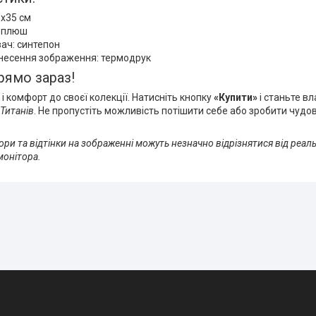
5x35 см
: плюш
ач: синтепон
несення зображення: термодрук
рямо зараз!
і комфорт до своєї колекції. Натисніть кнопку
«Купити»
і станьте в
 Титанів
. Не пропустіть можливість потішити себе або зробити чу
ри та відтінки на зображенні можуть незначно відрізнятися від реаль
монітора.