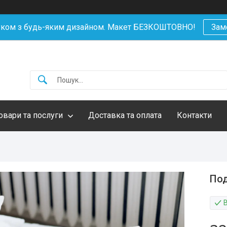
уком з будь-яким дизайном. Макет БЕЗКОШТОВНО!
Зам
овари та послуги
Доставка та оплата
Контакти
Под