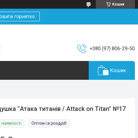
Кошик
овити горнятко
+380 (97) 806-29-50
Кошик
ушка "Атака титанів / Attack on Titan" №17
В наявності
Оптом і в роздріб