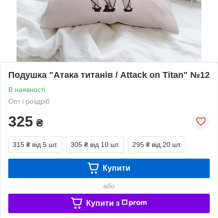
Подушка "Атака титанів / Attack on Titan" №12
В наявності
Опт і роздріб
325
₴
315 ₴
від 5 шт.
305 ₴
від 10 шт.
295 ₴
від 20 шт.
Купити
або
Купити з