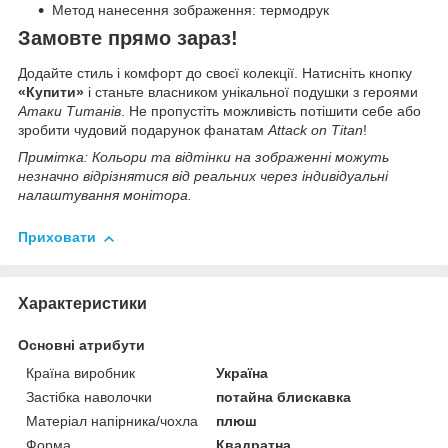
Метод нанесення зображення: термодрук
Замовте прямо зараз!
Додайте стиль і комфорт до своєї колекції. Натисніть кнопку
«Купити»
і станьте власником унікальної подушки з героями
Атаки Титанів
. Не пропустіть можливість потішити себе або
зробити чудовий подарунок фанатам
Attack on Titan
!
Примітка: Кольори та відтінки на зображенні можуть
незначно відрізнятися від реальних через індивідуальні
налаштування монітора.
Приховати
Характеристики
Основні атрибути
Країна виробник
Україна
Застібка наволочки
потайна блискавка
Матеріал напірника/чохла
плюш
Форма
Квадратна