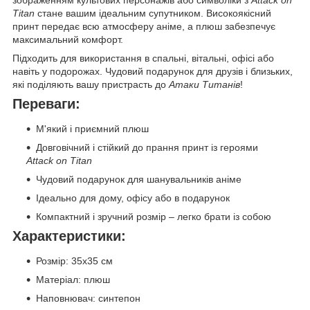
зображенням культових персонажів або символіки з
Attack on
Titan
стане вашим ідеальним супутником. Високоякісний
принт передає всю атмосферу аніме, а плюш забезпечує
максимальний комфорт.
Підходить для використання в спальні, вітальні, офісі або
навіть у подорожах. Чудовий подарунок для друзів і близьких,
які поділяють вашу пристрасть до
Атаки Титанів
!
Переваги:
М'який і приємний плюш
Довговічний і стійкий до прання принт із героями
Attack on Titan
Чудовий подарунок для шанувальників аніме
Ідеально для дому, офісу або в подарунок
Компактний і зручний розмір – легко брати із собою
Характеристики:
Розмір: 35x35 см
Матеріал: плюш
Наповнювач: синтепон