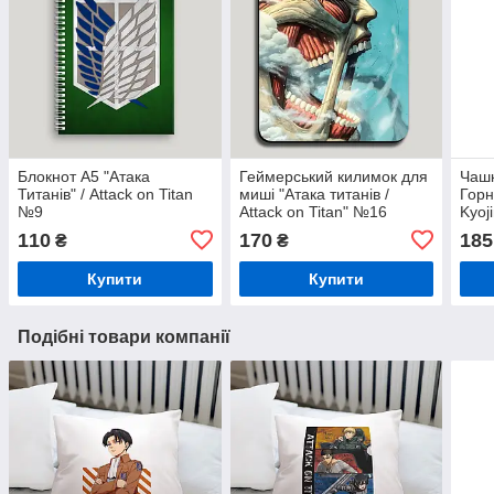
Блокнот А5 "Атака
Геймерський килимок для
Чашк
Титанів" / Attack on Titan
миші "Атака титанів /
Горн
№9
Attack on Titan" №16
Kyoj
110
170
185
₴
₴
Купити
Купити
Подібні товари компанії