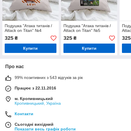
Подушка "Атака титанів /
Подушка "Атака титанів /
Поду
Attack on Titan" №4
Attack on Titan" №5
Atta
325
325
325
₴
₴
Купити
Купити
Про нас
99% позитивних з 543 відгуків за рік
Працює з 22.11.2016
м. Кропивницький
Кропивницький, Україна
Контакти
Сьогодні вихідний
Показати весь графік роботи