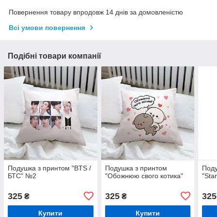
Повернення товару впродовж 14 днів за домовленістю
Всі умови повернення
Подібні товари компанії
Подушка з принтом "BTS /
Подушка з принтом
Поду
БТС" №2
"Обожнюю свого котика"
"Sta
325
325
325
₴
₴
Купити
Купити