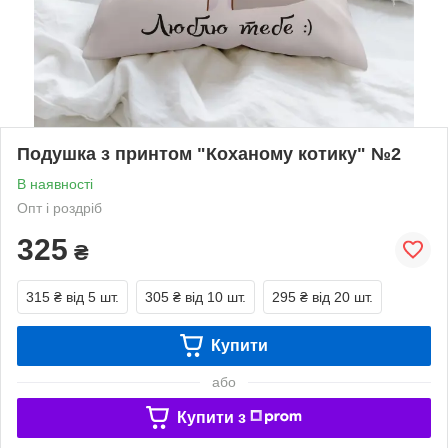
Подушка з принтом "Коханому котику" №2
В наявності
Опт і роздріб
325
₴
315 ₴
від 5 шт.
305 ₴
від 10 шт.
295 ₴
від 20 шт.
Купити
або
Купити з