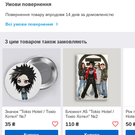
Умови повернення
Повернення товару впродовж 14 днів за домовленістю
Всі умови повернення
З цим товаром також замовляють
Значок "Tokio Hotel / Токіо
Блокнот А5 "Tokio Hotel /
Рок 
Хотел" №7
Токіо Хотел" №2
Hote
35
110
50
₴
₴
Купити
Купити