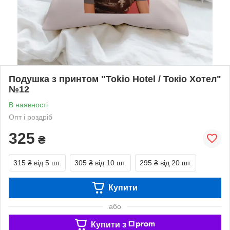
Подушка з принтом "Tokio Hotel / Токіо Хотел"
№12
В наявності
Опт і роздріб
325
₴
315 ₴
від 5 шт.
305 ₴
від 10 шт.
295 ₴
від 20 шт.
Купити
або
Купити з