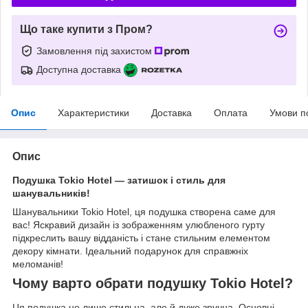
Що таке купити з Пром?
Замовлення під захистом
Доступна доставка
Опис
Характеристики
Доставка
Оплата
Умови п
Опис
Подушка Tokio Hotel — затишок і стиль для
шанувальників!
Шанувальники Tokio Hotel, ця подушка створена саме для
вас! Яскравий дизайн із зображенням улюбленого гурту
підкреслить вашу відданість і стане стильним елементом
декору кімнати. Ідеальний подарунок для справжніх
меломанів!
Чому варто обрати подушку Tokio Hotel?
Ця подушка не лише стильна, але й дуже зручна. Основні