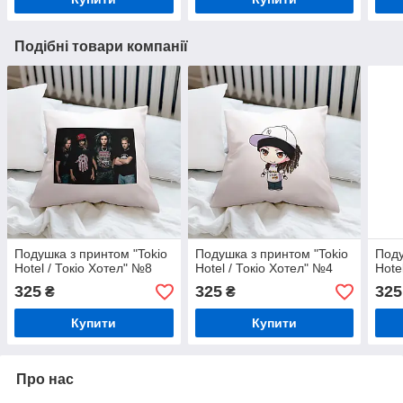
Подібні товари компанії
Подушка з принтом "Tokio
Подушка з принтом "Tokio
Поду
Hotel / Токіо Хотел" №8
Hotel / Токіо Хотел" №4
Hote
325
325
325
₴
₴
Купити
Купити
Про нас