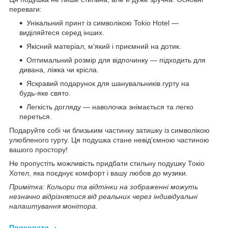
переваги:
Унікальний принт із символікою Tokio Hotel —
виділяйтеся серед інших.
Якісний матеріал, м’який і приємний на дотик.
Оптимальний розмір для відпочинку — підходить для
дивана, ліжка чи крісла.
Яскравий подарунок для шанувальників гурту на
будь-яке свято.
Легкість догляду — наволочка знімається та легко
переться.
Подаруйте собі чи близьким частинку затишку із символікою
улюбленого гурту. Ця подушка стане невід'ємною частиною
вашого простору!
Не пропустіть можливість придбати стильну подушку Токіо
Хотел, яка поєднує комфорт і вашу любов до музики.
Примітка: Кольори та відтінки на зображенні можуть
незначно відрізнятися від реальних через індивідуальні
налаштування монітора.
Приховати