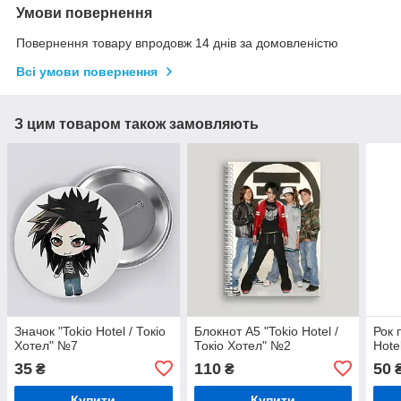
Умови повернення
Повернення товару впродовж 14 днів за домовленістю
Всі умови повернення
З цим товаром також замовляють
Значок "Tokio Hotel / Токіо
Блокнот А5 "Tokio Hotel /
Рок 
Хотел" №7
Токіо Хотел" №2
Hote
35
110
50
₴
₴
Купити
Купити