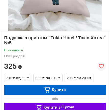
Подушка з принтом "Tokio Hotel / Токіо Хотел"
№5
В наявності
Опт і роздріб
325
₴
315 ₴
від 5 шт.
305 ₴
від 10 шт.
295 ₴
від 20 шт.
Купити
або
Купити з