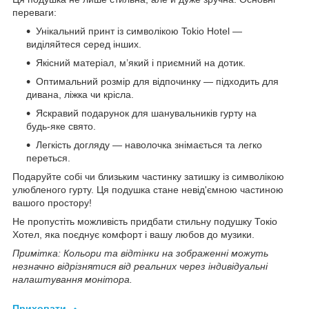
переваги:
Унікальний принт із символікою Tokio Hotel —
виділяйтеся серед інших.
Якісний матеріал, м’який і приємний на дотик.
Оптимальний розмір для відпочинку — підходить для
дивана, ліжка чи крісла.
Яскравий подарунок для шанувальників гурту на
будь-яке свято.
Легкість догляду — наволочка знімається та легко
переться.
Подаруйте собі чи близьким частинку затишку із символікою
улюбленого гурту. Ця подушка стане невід'ємною частиною
вашого простору!
Не пропустіть можливість придбати стильну подушку Токіо
Хотел, яка поєднує комфорт і вашу любов до музики.
Примітка: Кольори та відтінки на зображенні можуть
незначно відрізнятися від реальних через індивідуальні
налаштування монітора.
Приховати