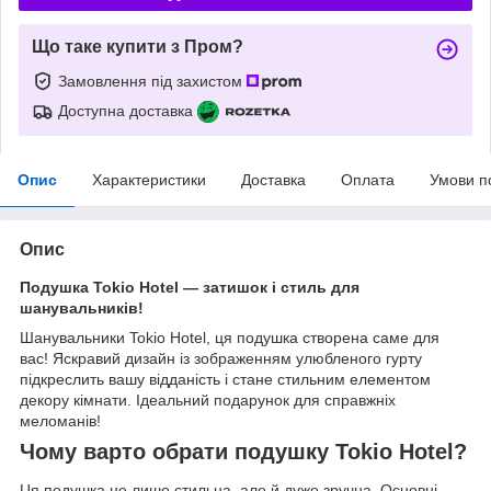
Що таке купити з Пром?
Замовлення під захистом
Доступна доставка
Опис
Характеристики
Доставка
Оплата
Умови п
Опис
Подушка Tokio Hotel — затишок і стиль для
шанувальників!
Шанувальники Tokio Hotel, ця подушка створена саме для
вас! Яскравий дизайн із зображенням улюбленого гурту
підкреслить вашу відданість і стане стильним елементом
декору кімнати. Ідеальний подарунок для справжніх
меломанів!
Чому варто обрати подушку Tokio Hotel?
Ця подушка не лише стильна, але й дуже зручна. Основні