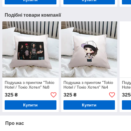
Подібні товари компанії
Подушка з принтом "Tokio
Подушка з принтом "Tokio
Поду
Hotel / Токіо Хотел" №8
Hotel / Токіо Хотел" №4
Hote
325
325
325
₴
₴
Купити
Купити
Про нас