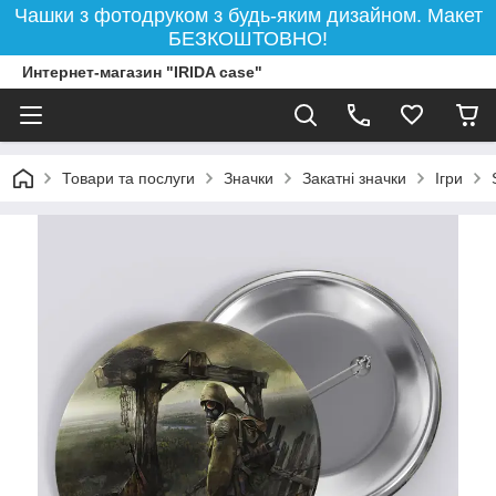
Чашки з фотодруком з будь-яким дизайном. Макет
БЕЗКОШТОВНО!
Интернет-магазин "IRIDA case"
Товари та послуги
Значки
Закатні значки
Ігри