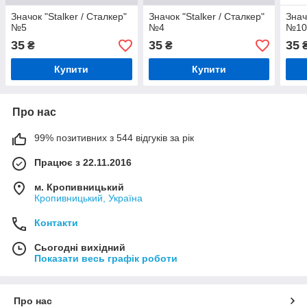
Значок "Stalker / Сталкер"
Значок "Stalker / Сталкер"
Знач
№5
№4
№1
35
35
35
₴
₴
Купити
Купити
Про нас
99% позитивних з 544 відгуків за рік
Працює з 22.11.2016
м. Кропивницький
Кропивницький, Україна
Контакти
Сьогодні вихідний
Показати весь графік роботи
Про нас