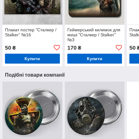
Плакат постер "Сталкер /
Геймерський килимок для
Плак
Stalker" №16
миші "Сталкер / Stalker"
Stal
№3
50
170
50
₴
₴
Купити
Купити
Подібні товари компанії