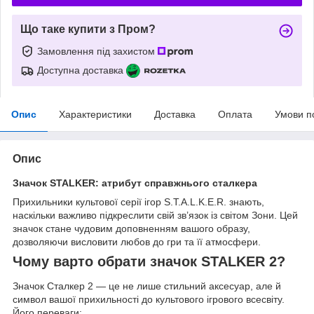
Що таке купити з Пром?
Замовлення під захистом
Доступна доставка
Опис
Характеристики
Доставка
Оплата
Умови п
Опис
Значок STALKER: атрибут справжнього сталкера
Прихильники культової серії ігор S.T.A.L.K.E.R. знають,
наскільки важливо підкреслити свій зв’язок із світом Зони. Цей
значок стане чудовим доповненням вашого образу,
дозволяючи висловити любов до гри та її атмосфери.
Чому варто обрати значок STALKER 2?
Значок Сталкер 2 — це не лише стильний аксесуар, але й
символ вашої прихильності до культового ігрового всесвіту.
Його переваги: