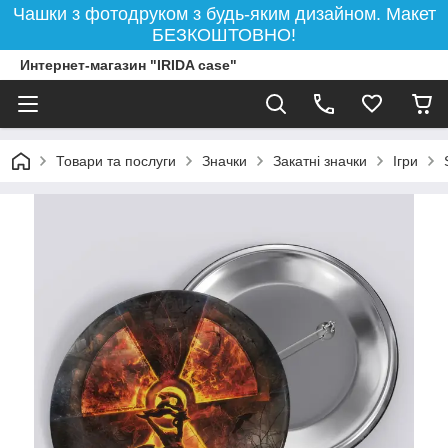
Чашки з фотодруком з будь-яким дизайном. Макет
БЕЗКОШТОВНО!
Интернет-магазин "IRIDA case"
Товари та послуги
Значки
Закатні значки
Ігри