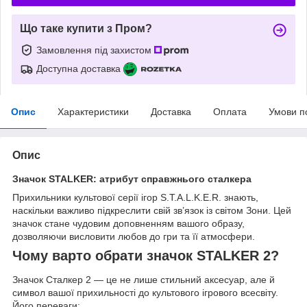
Що таке купити з Пром?
Замовлення під захистом
Доступна доставка
Опис
Характеристики
Доставка
Оплата
Умови п
Опис
Значок STALKER: атрибут справжнього сталкера
Прихильники культової серії ігор S.T.A.L.K.E.R. знають,
наскільки важливо підкреслити свій зв’язок із світом Зони. Цей
значок стане чудовим доповненням вашого образу,
дозволяючи висловити любов до гри та її атмосфери.
Чому варто обрати значок STALKER 2?
Значок Сталкер 2 — це не лише стильний аксесуар, але й
символ вашої прихильності до культового ігрового всесвіту.
Його переваги: