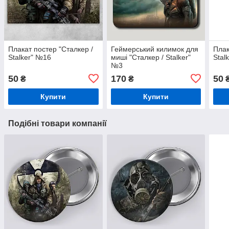
Плакат постер "Сталкер /
Геймерський килимок для
Плак
Stalker" №16
миші "Сталкер / Stalker"
Stal
№3
50
170
50
₴
₴
Купити
Купити
Подібні товари компанії