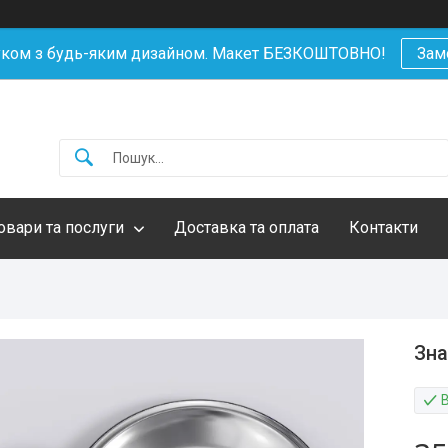
уком з будь-яким дизайном. Макет БЕЗКОШТОВНО!
Зам
овари та послуги
Доставка та оплата
Контакти
Зна