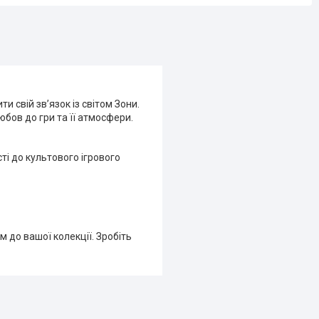
ти свій зв’язок із світом Зони.
ов до гри та її атмосфери.
ті до культового ігрового
до вашої колекції. Зробіть