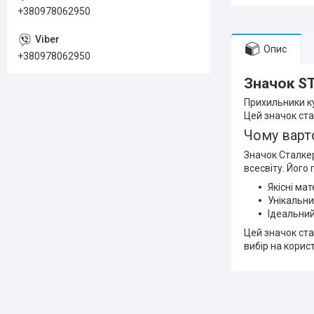
+380978062950
Опис
+380978062950
Значок S
Прихильники кул
Цей значок ст
Чому варт
Значок Сталкер
всесвіту. Його 
Якісні ма
Унікальни
Ідеальний
Цей значок ста
вибір на корист