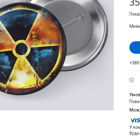
35
Пока
Міні
+380
пов
У ко
будь