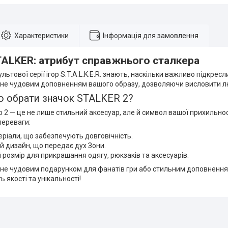
Характеристики
Інформація для замовлення
TALKER: атрибут справжнього сталкера
ьтової серії ігор S.T.A.L.K.E.R. знають, наскільки важливо підкресли
ане чудовим доповненням вашого образу, дозволяючи висловити люб
о обрати значок STALKER 2?
 2 — це не лише стильний аксесуар, але й символ вашої прихильнос
переваги:
теріали, що забезпечують довговічність.
й дизайн, що передає дух Зони.
 розмір для прикрашання одягу, рюкзаків та аксесуарів.
не чудовим подарунком для фанатів гри або стильним доповненням 
ь якості та унікальності!