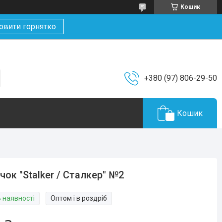
Кошик
овити горнятко
+380 (97) 806-29-50
Кошик
чок "Stalker / Сталкер" №2
В наявності
Оптом і в роздріб