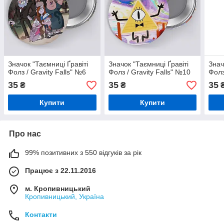
Значок "Таємниці Ґравіті
Значок "Таємниці Ґравіті
Знач
Фолз / Gravity Falls" №6
Фолз / Gravity Falls" №10
Фолз
35
35
35
₴
₴
Купити
Купити
Про нас
99% позитивних з 550 відгуків за рік
Працює з 22.11.2016
м. Кропивницький
Кропивницький, Україна
Контакти