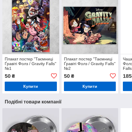
Плакат постер "Таємниці
Плакат постер "Таємниці
Чашк
Ґравіті Фолз / Gravity Falls"
Ґравіті Фолз / Gravity Falls"
Фолз
№1
№2
Fall
50
50
185
₴
₴
Купити
Купити
Подібні товари компанії