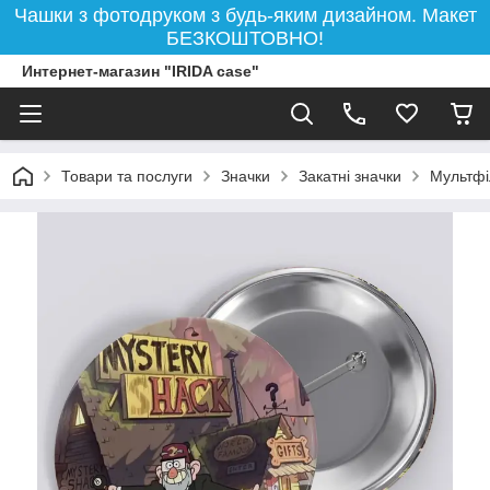
Чашки з фотодруком з будь-яким дизайном. Макет
БЕЗКОШТОВНО!
Интернет-магазин "IRIDA case"
Товари та послуги
Значки
Закатні значки
Мультф