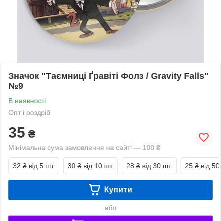
Значок "Таємниці Ґравіті Фолз / Gravity Falls"
№9
В наявності
Опт і роздріб
35
₴
Мінімальна сума замовлення на сайті — 100 ₴
32 ₴
від 5 шт.
30 ₴
від 10 шт.
28 ₴
від 30 шт.
25 ₴
від 50
Купити
або