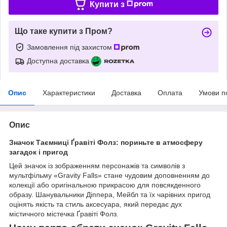
Купити з
Що таке купити з Пром?
Замовлення під захистом
Доступна доставка
Опис
Характеристики
Доставка
Оплата
Умови п
Опис
Значок Таємниці Ґравіті Фолз: пориньте в атмосферу
загадок і пригод
Цей значок із зображенням персонажів та символів з
мультфільму «Gravity Falls» стане чудовим доповненням до
колекції або оригінальною прикрасою для повсякденного
образу. Шанувальники Діппера, Мейбл та їх чарівних пригод
оцінять якість та стиль аксесуара, який передає дух
містичного містечка Ґравіті Фолз.