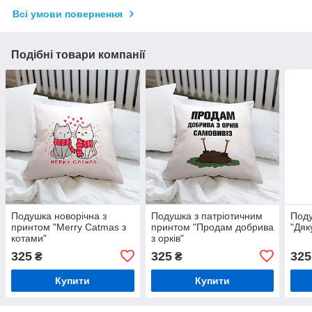
Всі умови повернення
Подібні товари компанії
Подушка новорічна з
Подушка з патріотичним
Поду
принтом "Merry Catmas з
принтом "Продам добрива
"Дяк
котами"
з орків"
325
325
325
₴
₴
Купити
Купити