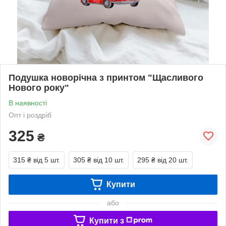
Подушка новорічна з принтом "Щасливого
Нового року"
В наявності
Опт і роздріб
325
₴
315 ₴
від 5 шт.
305 ₴
від 10 шт.
295 ₴
від 20 шт.
Купити
або
Купити з