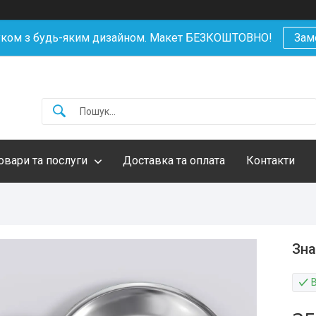
уком з будь-яким дизайном. Макет БЕЗКОШТОВНО!
Зам
овари та послуги
Доставка та оплата
Контакти
Зна