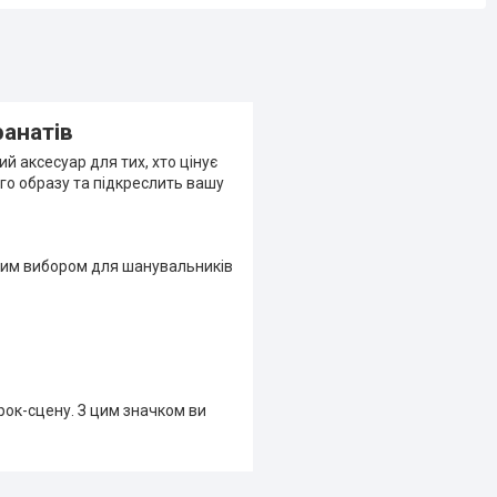
фанатів
й аксесуар для тих, хто цінує
ого образу та підкреслить вашу
овим вибором для шанувальників
рок-сцену. З цим значком ви