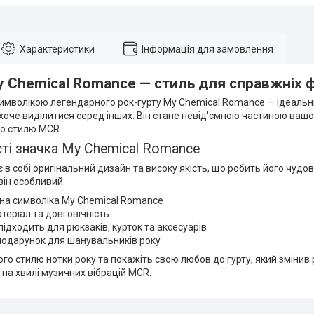
Характеристики
Інформація для замовлення
 Chemical Romance — стиль для справжніх 
символікою легендарного рок-гурту My Chemical Romance — ідеальни
і хоче виділитися серед інших. Він стане невід'ємною частиною ваш
до стилю MCR.
ті значка My Chemical Romance
 в собі оригінальний дизайн та високу якість, що робить його чуд
він особливий:
на символіка My Chemical Romance
теріал та довговічність
підходить для рюкзаків, курток та аксесуарів
подарунок для шанувальників року
го стилю нотки року та покажіть свою любов до гурту, який змінив 
на хвилі музичних вібрацій MCR.