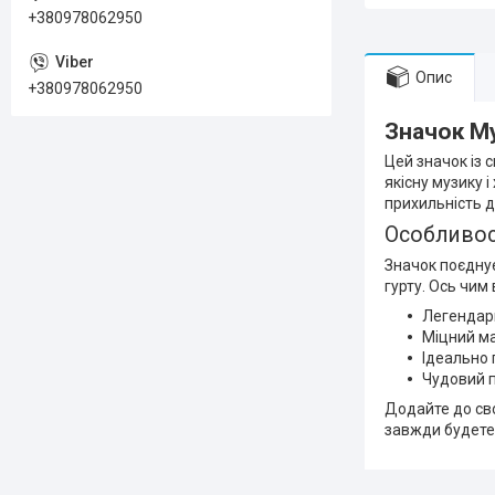
+380978062950
Опис
+380978062950
Значок My
Цей значок із 
якісну музику 
прихильність 
Особливос
Значок поєднує
гурту. Ось чим 
Легендар
Міцний ма
Ідеально 
Чудовий 
Додайте до сво
завжди будете 