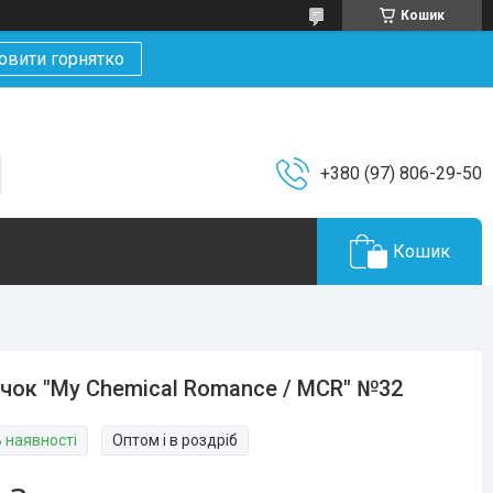
Кошик
овити горнятко
+380 (97) 806-29-50
Кошик
чок "My Chemical Romance / MCR" №32
В наявності
Оптом і в роздріб