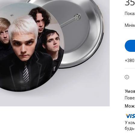
35
Пока
Міні
+380
пов
У ко
будь