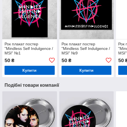
Рок плакат постер
Рок плакат постер
Рок 
"Mindless Self Indulgence /
"Mindless Self Indulgence /
"Min
MSI" №1
MSI" №9
MSI
50
50
50
₴
₴
Купити
Купити
Подібні товари компанії