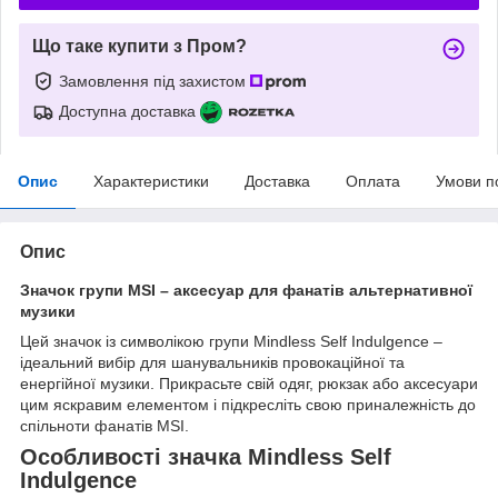
Що таке купити з Пром?
Замовлення під захистом
Доступна доставка
Опис
Характеристики
Доставка
Оплата
Умови п
Опис
Значок групи MSI – аксесуар для фанатів альтернативної
музики
Цей значок із символікою групи Mindless Self Indulgence –
ідеальний вибір для шанувальників провокаційної та
енергійної музики. Прикрасьте свій одяг, рюкзак або аксесуари
цим яскравим елементом і підкресліть свою приналежність до
спільноти фанатів MSI.
Особливості значка Mindless Self
Indulgence