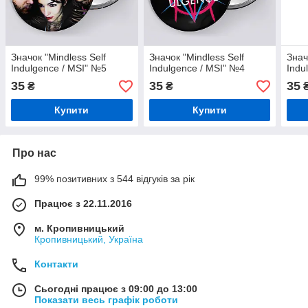
Значок "Mindless Self
Значок "Mindless Self
Знач
Indulgence / MSI" №5
Indulgence / MSI" №4
Indu
35
35
35
₴
₴
Купити
Купити
Про нас
99% позитивних з 544 відгуків за рік
Працює з 22.11.2016
м. Кропивницький
Кропивницький, Україна
Контакти
Сьогодні працює з 09:00 до 13:00
Показати весь графік роботи