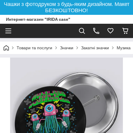
Чашки з фотодруком з будь-яким дизайном. Макет
БЕЗКОШТОВНО!
Интернет-магазин "IRIDA case"
Товари та послуги
Значки
Закатні значки
Музика