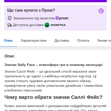
Що таке купити з Пром?
Замовлення під захистом
Доступна доставка
Опис
Характеристики
Доставка
Оплата
Умови п
Опис
Значки Sally Face – атмосфера гри в кожному аксесуарі
Значок Саллі Фейс – це ідеальний спосіб виразити свою
прихильність до однієї з найбільш незабутніх інді-ігор. Ці
значки стануть чудовим доповненням вашого образу,
привертаючи увагу своїм унікальним дизайном і символікою
улюблених персонажів.
Чому варто обрати значки Саллі Фейс?
Кожен значок виконаний з урахуванням найдрібніших деталей
та переносить атмосферу гри у реальний світ. Ось кілька