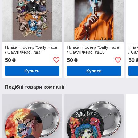
Плакат постер "Sally Face
Плакат постер "Sally Face
Плак
/ Саллі Фейс" №3
/ Саллі Фейс" №16
/ Са
50
50
50
₴
₴
Купити
Купити
Подібні товари компанії