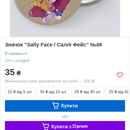
Значок "Sally Face / Саллі Фейс" №49
В наявності
Опт і роздріб
35
₴
Мінімальна сума замовлення на сайті — 100 ₴
32 ₴
від 5 шт.
30 ₴
від 10 шт.
28 ₴
від 30 шт.
25 ₴
від 50
Купити
або
Купити з