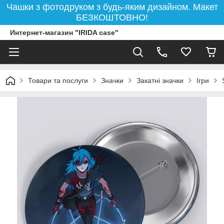
Чашки з фотодруком з будь-яким дизайном. Макет
БЕЗКОШТОВНО!
Интернет-магазин "IRIDA case"
Товари та послуги
Значки
Закатні значки
Ігри