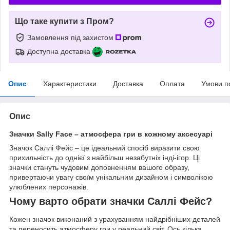
Що таке купити з Пром?
Замовлення під захистом
Доступна доставка
Опис
Характеристики
Доставка
Оплата
Умови п
Опис
Значки Sally Face – атмосфера гри в кожному аксесуарі
Значок Саллі Фейс – це ідеальний спосіб виразити свою
прихильність до однієї з найбільш незабутніх інді-ігор. Ці
значки стануть чудовим доповненням вашого образу,
привертаючи увагу своїм унікальним дизайном і символікою
улюблених персонажів.
Чому варто обрати значки Саллі Фейс?
Кожен значок виконаний з урахуванням найдрібніших деталей
та переносить атмосферу гри у реальний світ. Ось кілька