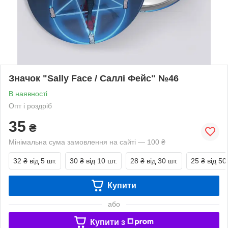
Значок "Sally Face / Саллі Фейс" №46
В наявності
Опт і роздріб
35
₴
Мінімальна сума замовлення на сайті — 100 ₴
32 ₴
від 5 шт.
30 ₴
від 10 шт.
28 ₴
від 30 шт.
25 ₴
від 50
Купити
або
Купити з