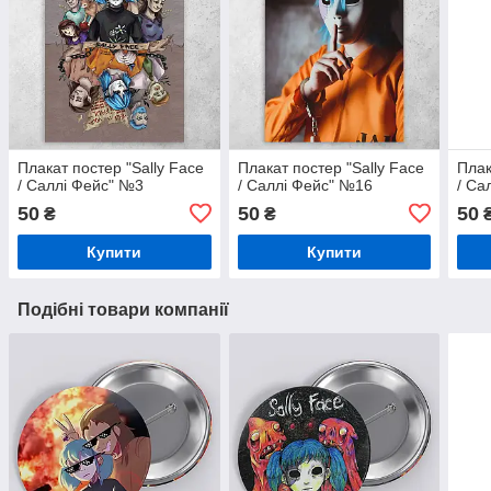
Плакат постер "Sally Face
Плакат постер "Sally Face
Плак
/ Саллі Фейс" №3
/ Саллі Фейс" №16
/ Са
50
50
50
₴
₴
Купити
Купити
Подібні товари компанії