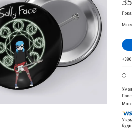
35
Пока
Міні
+380
пов
У ко
будь