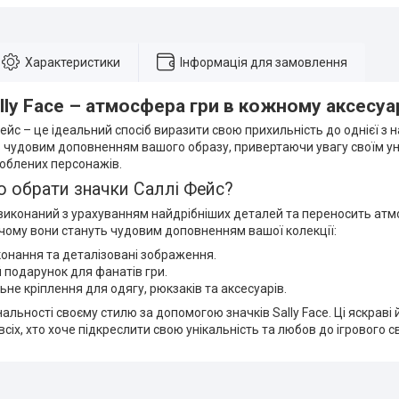
Характеристики
Інформація для замовлення
lly Face – атмосфера гри в кожному аксесуа
ейс – це ідеальний спосіб виразити свою прихильність до однієї з на
ь чудовим доповненням вашого образу, привертаючи увагу своїм ун
юблених персонажів.
о обрати значки Саллі Фейс?
иконаний з урахуванням найдрібніших деталей та переносить атмо
 чому вони стануть чудовим доповненням вашої колекції:
конання та деталізовані зображення.
 подарунок для фанатів гри.
ьне кріплення для одягу, рюкзаків та аксесуарів.
альності своєму стилю за допомогою значків Sally Face. Ці яскраві 
сіх, хто хоче підкреслити свою унікальність та любов до ігрового св