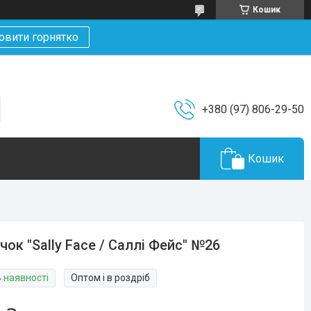
Кошик
овити горнятко
+380 (97) 806-29-50
Кошик
чок "Sally Face / Саллі Фейс" №26
В наявності
Оптом і в роздріб