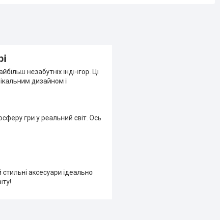
рі
йбільш незабутніх інді-ігор. Ці
ікальним дизайном і
сферу гри у реальний світ. Ось
й стильні аксесуари ідеально
іту!