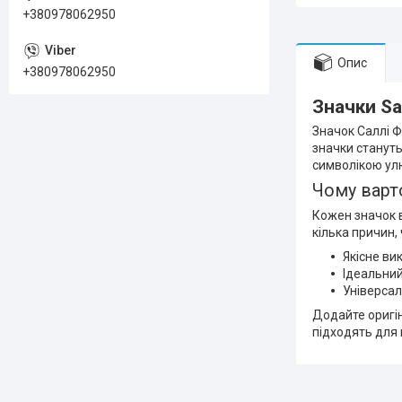
+380978062950
Опис
+380978062950
Значки Sa
Значок Саллі Ф
значки станут
символікою ул
Чому варт
Кожен значок в
кілька причин,
Якісне ви
Ідеальний
Універсал
Додайте оригін
підходять для в