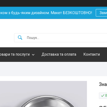
уком з будь-яким дизайном. Макет БЕЗКОШТОВНО!
Зам
овари та послуги
Доставка та оплата
Контакти
Зна