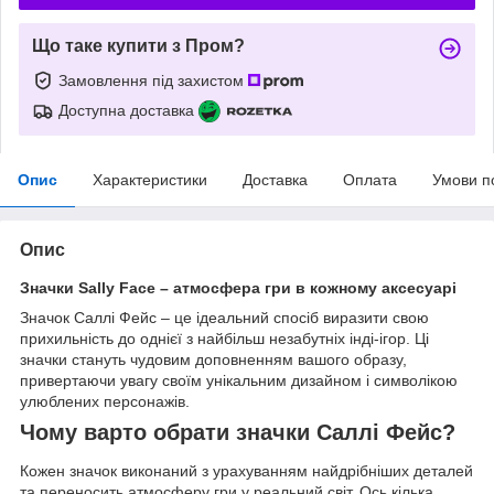
Що таке купити з Пром?
Замовлення під захистом
Доступна доставка
Опис
Характеристики
Доставка
Оплата
Умови п
Опис
Значки Sally Face – атмосфера гри в кожному аксесуарі
Значок Саллі Фейс – це ідеальний спосіб виразити свою
прихильність до однієї з найбільш незабутніх інді-ігор. Ці
значки стануть чудовим доповненням вашого образу,
привертаючи увагу своїм унікальним дизайном і символікою
улюблених персонажів.
Чому варто обрати значки Саллі Фейс?
Кожен значок виконаний з урахуванням найдрібніших деталей
та переносить атмосферу гри у реальний світ. Ось кілька