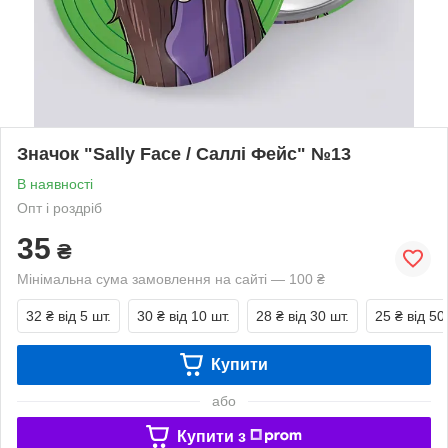
Значок "Sally Face / Саллі Фейс" №13
В наявності
Опт і роздріб
35
₴
Мінімальна сума замовлення на сайті — 100 ₴
32 ₴
від 5 шт.
30 ₴
від 10 шт.
28 ₴
від 30 шт.
25 ₴
від 50
Купити
або
Купити з