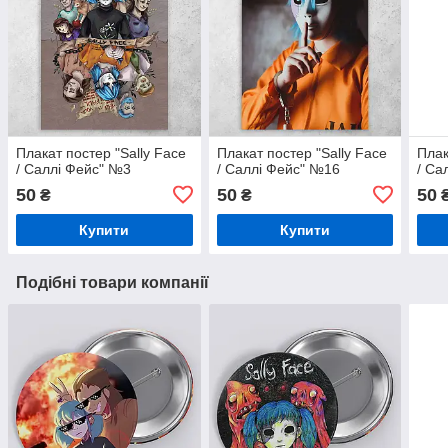
Плакат постер "Sally Face
Плакат постер "Sally Face
Плак
/ Саллі Фейс" №3
/ Саллі Фейс" №16
/ Са
50
50
50
₴
₴
Купити
Купити
Подібні товари компанії