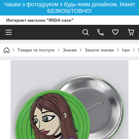
Чашки з фотодруком з будь-яким дизайном. Макет
БЕЗКОШТОВНО!
Интернет-магазин "IRIDA case"
Товари та послуги
Значки
Закатні значки
Ігри