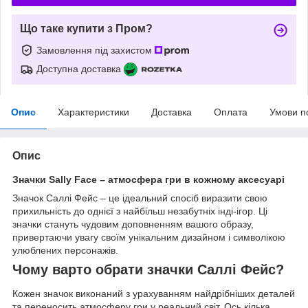
Що таке купити з Пром?
Замовлення під захистом
Доступна доставка
Опис
Характеристики
Доставка
Оплата
Умови п
Опис
Значки Sally Face – атмосфера гри в кожному аксесуарі
Значок Саллі Фейс – це ідеальний спосіб виразити свою
прихильність до однієї з найбільш незабутніх інді-ігор. Ці
значки стануть чудовим доповненням вашого образу,
привертаючи увагу своїм унікальним дизайном і символікою
улюблених персонажів.
Чому варто обрати значки Саллі Фейс?
Кожен значок виконаний з урахуванням найдрібніших деталей
та переносить атмосферу гри у реальний світ. Ось кілька