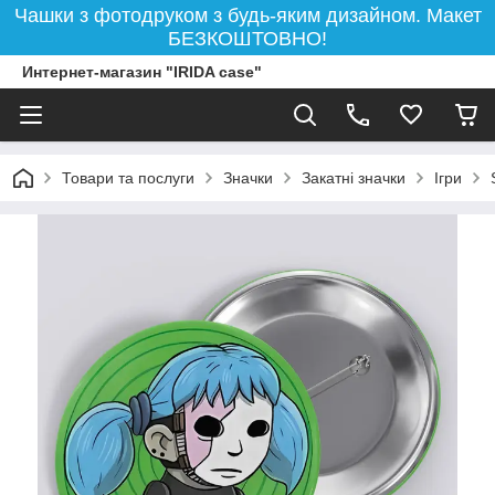
Чашки з фотодруком з будь-яким дизайном. Макет
БЕЗКОШТОВНО!
Интернет-магазин "IRIDA case"
Товари та послуги
Значки
Закатні значки
Ігри