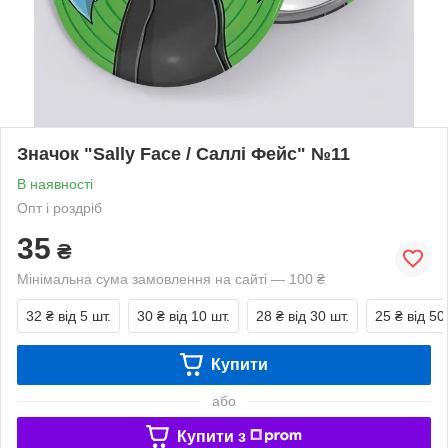
Значок "Sally Face / Саллі Фейс" №11
В наявності
Опт і роздріб
35
₴
Мінімальна сума замовлення на сайті — 100 ₴
32 ₴
від 5 шт.
30 ₴
від 10 шт.
28 ₴
від 30 шт.
25 ₴
від 50
Купити
або
Купити з