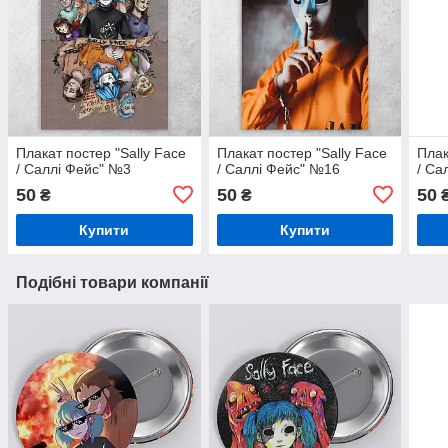
Плакат постер "Sally Face
Плакат постер "Sally Face
Плак
/ Саллі Фейс" №3
/ Саллі Фейс" №16
/ Са
50
50
50
₴
₴
Купити
Купити
Подібні товари компанії