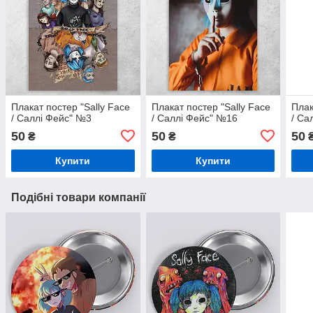
Плакат постер "Sally Face
Плакат постер "Sally Face
Плак
/ Саллі Фейс" №3
/ Саллі Фейс" №16
/ Са
50
50
50
₴
₴
Купити
Купити
Подібні товари компанії