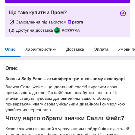
Що таке купити з Пром?
Замовлення під захистом
Доступна доставка
Опис
Характеристики
Доставка
Оплата
Умови п
Опис
Значки Sally Face – атмосфера гри в кожному аксесуарі
Значок Саллі Фейс – це ідеальний спосіб виразити свою
прихильність до однієї з найбільш незабутніх інді-ігор. Ці
значки стануть чудовим доповненням вашого образу,
привертаючи увагу своїм унікальним дизайном і символікою
улюблених персонажів.
Чому варто обрати значки Саллі Фейс?
Кожен значок виконаний з урахуванням найдрібніших деталей
та переносить атмосферу гри у реальний світ. Ось кілька