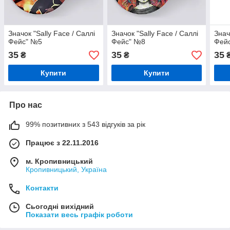
Значок "Sally Face / Саллі
Значок "Sally Face / Саллі
Знач
Фейс" №5
Фейс" №8
Фей
35
35
35
₴
₴
Купити
Купити
Про нас
99% позитивних з 543 відгуків за рік
Працює з 22.11.2016
м. Кропивницький
Кропивницький, Україна
Контакти
Сьогодні вихідний
Показати весь графік роботи