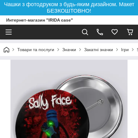
Чашки з фотодруком з будь-яким дизайном. Макет
БЕЗКОШТОВНО!
Интернет-магазин "IRIDA case"
Товари та послуги
Значки
Закатні значки
Ігри