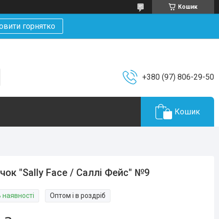
Кошик
овити горнятко
+380 (97) 806-29-50
Кошик
чок "Sally Face / Саллі Фейс" №9
В наявності
Оптом і в роздріб