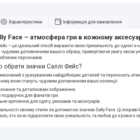
Характеристики
Інформація для замовлення
lly Face – атмосфера гри в кожному аксесуа
ейс – це ідеальний спосіб виразити свою прихильність до однієї з на
ь чудовим доповненням вашого образу, привертаючи увагу своїм ун
юблених персонажів.
о обрати значки Саллі Фейс?
иконаний з урахуванням найдрібніших деталей та переносить атмо
 чому вони стануть чудовим доповненням вашої колекції:
конання та деталізовані зображення.
 подарунок для фанатів гри.
ьне кріплення для одягу, рюкзаків та аксесуарів.
альності своєму стилю за допомогою значків Sally Face. Ці яскраві 
сіх, хто хоче підкреслити свою унікальність та любов до ігрового св