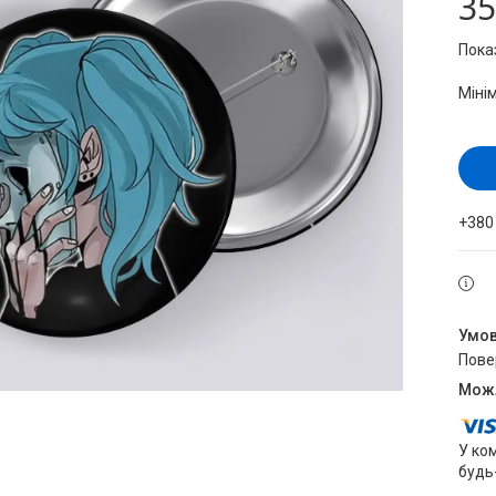
35
Пока
Міні
+380
пов
У ко
будь