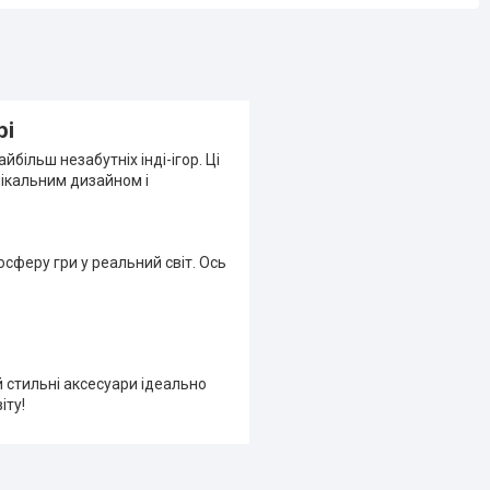
рі
йбільш незабутніх інді-ігор. Ці
ікальним дизайном і
сферу гри у реальний світ. Ось
й стильні аксесуари ідеально
іту!