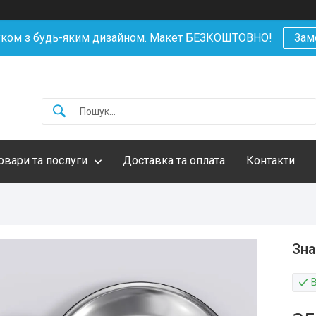
уком з будь-яким дизайном. Макет БЕЗКОШТОВНО!
Зам
овари та послуги
Доставка та оплата
Контакти
Зна