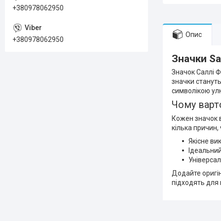
+380978062950
Опис
+380978062950
Значки Sa
Значок Саллі Ф
значки станут
символікою ул
Чому варт
Кожен значок в
кілька причин,
Якісне ви
Ідеальний
Універсал
Додайте оригін
підходять для в