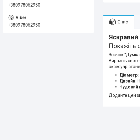
+380978062950
Опис
+380978062950
Яскравий 
Покажіть с
Значок "Думка
Виразіть свої 
аксесуар стан
Діаметр:
Дизайн:
Н
Чудовий 
Додайте цей зн