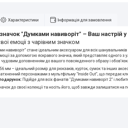
Характеристики
Інформація для замовлення
значок "Думками навиворіт" – Ваш настрій у 
вої емоції з чарівним значком
ми навиворіт" стане ідеальним аксесуаром для всіх шанувальників
емоції за допомогою яскравого значка, який представляє одного з
е чудовим доповненням до вашого повсякденного образу і обов’язк
56 мм – ідеальний розмір для рюкзаків, курток, сумок та інших аксес
атхненний персонажами з мультфільму "Inside Out", що передає клю
подарунок:
Підійде для всіх фанатів "Думками навиворіт 2" і любит
ачок до своєї колекції та носіть його, щоб завжди залишатися на п