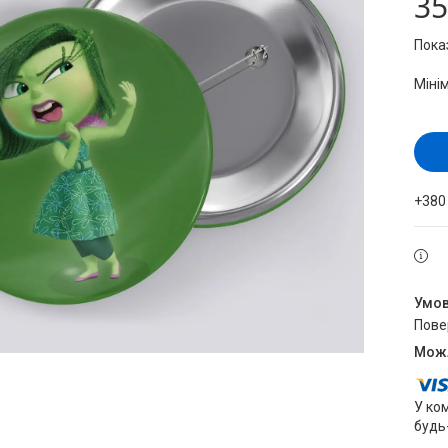
35
Пока
Міні
+380
пов
У ко
будь