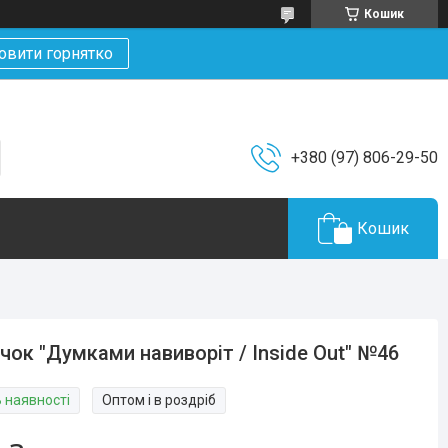
Кошик
овити горнятко
+380 (97) 806-29-50
Кошик
чок "Думками навиворіт / Inside Out" №46
В наявності
Оптом і в роздріб