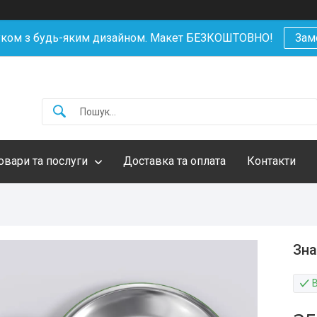
уком з будь-яким дизайном. Макет БЕЗКОШТОВНО!
Зам
овари та послуги
Доставка та оплата
Контакти
Зна