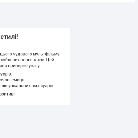
стилі!
 цього чудового мультфільму.
 улюблених персонажів. Цей
ово приверне увагу.
уарів.
чові емоції.
елів унікальних аксесуарів.
озитиві!