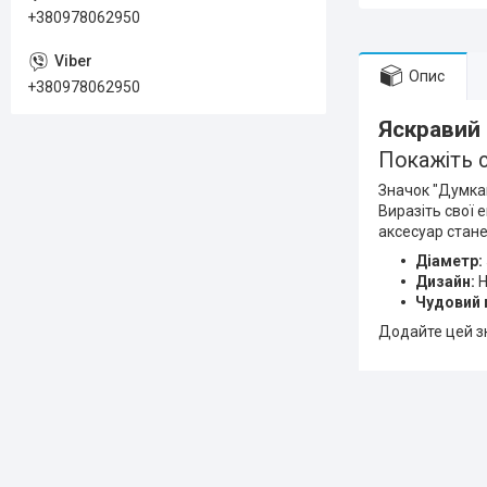
+380978062950
Опис
+380978062950
Яскравий 
Покажіть с
Значок "Думка
Виразіть свої 
аксесуар стан
Діаметр:
Дизайн:
Н
Чудовий 
Додайте цей зн