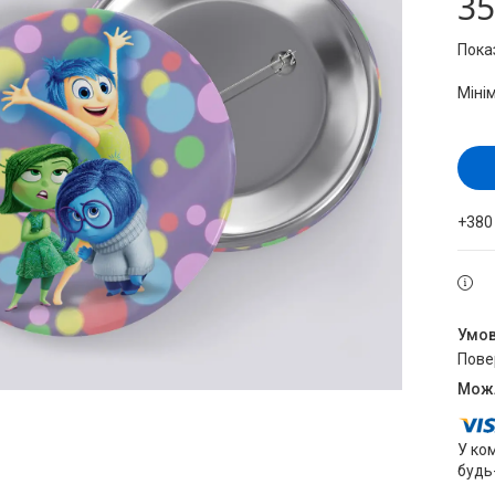
35
Пока
Міні
+380
пов
У ко
будь