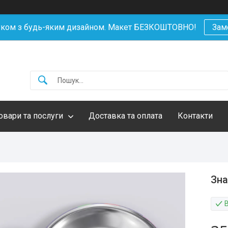
уком з будь-яким дизайном. Макет БЕЗКОШТОВНО!
Зам
овари та послуги
Доставка та оплата
Контакти
Зна