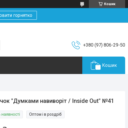
Кошик
овити горнятко
+380 (97) 806-29-50
Кошик
чок "Думками навиворіт / Inside Out" №41
В наявності
Оптом і в роздріб