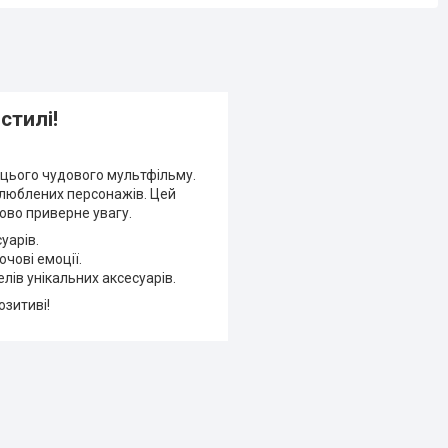
стилі!
 цього чудового мультфільму.
 улюблених персонажів. Цей
ово приверне увагу.
уарів.
чові емоції.
елів унікальних аксесуарів.
озитиві!