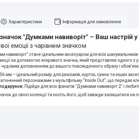
Характеристики
Інформація для замовлення
значок "Думками навиворіт" – Ваш настрій у 
вої емоції з чарівним значком
ми навиворіт" стане ідеальним аксесуаром для всіх шанувальників
емоції за допомогою яскравого значка, який представляє одного з
е чудовим доповненням до вашого повсякденного образу і обов’язк
56 мм – ідеальний розмір для рюкзаків, курток, сумок та інших аксес
атхненний персонажами з мультфільму "Inside Out", що передає клю
подарунок:
Підійде для всіх фанатів "Думками навиворіт 2" і любит
ачок до своєї колекції та носіть його, щоб завжди залишатися на п