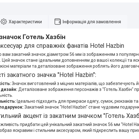
Характеристики
Інформація для замовлення
значок Готель Хазбін
ксесуар для справжніх фанатів Hotel Hazbin
 вам закатний значок діаметром 56 мм із зображенням з популярно
". Цей значок стане ідеальним доповненням до вашої колекції та 
кісні матеріали та деталізоване зображення роблять його довгові
і закатного значка "Hotel Hazbin":
ість:
Значок виготовлений з міцних матеріалів, що забезпечують й
 дизайн:
Деталізоване зображення персонажів з "Готель Хазбін" пр
ьність.
ьність:
Ідеально підходить для прикраси одягу, сумок, рюкзаків та 
подарунок:
Закатний значок "Hotel Hazbin" стане чудовим подарунк
ильний акцент із закатним значком "Готель Хазб
жливість придбати цей унікальний закатний значок 56 мм "Hotel Ha
 образ яскравим і стильним аксесуаром, який підкреслить вашу пр