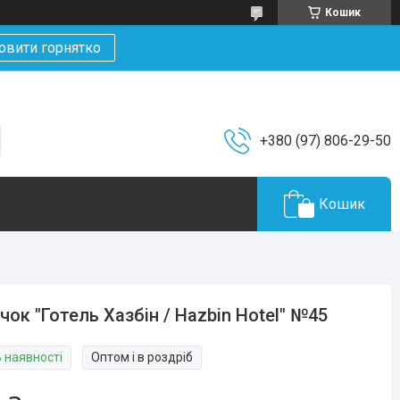
Кошик
овити горнятко
+380 (97) 806-29-50
Кошик
чок "Готель Хазбін / Hazbin Hotel" №45
В наявності
Оптом і в роздріб