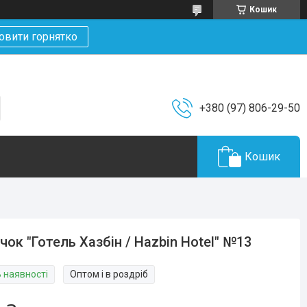
Кошик
овити горнятко
+380 (97) 806-29-50
Кошик
чок "Готель Хазбін / Hazbin Hotel" №13
В наявності
Оптом і в роздріб