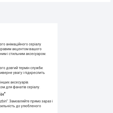
го анімаційного серіалу
яскравим акцентом вашого
чним і стильним аксесуаром.
ого довгий термін служби.
иверне увагу і підкреслить
інших аксесуарів.
ом для фанатів серіалу.
ін"
zbin". Замовляйте прямо зараз і
ихильність до улюбленого