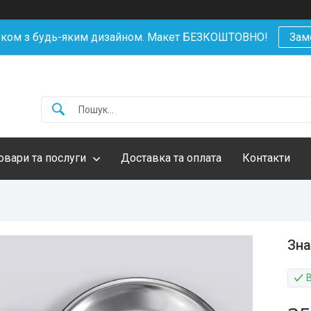
уком з будь-яким дизайном. Макет БЕЗКОШТОВНО!
Зам
овари та послуги
Доставка та оплата
Контакти
Зна