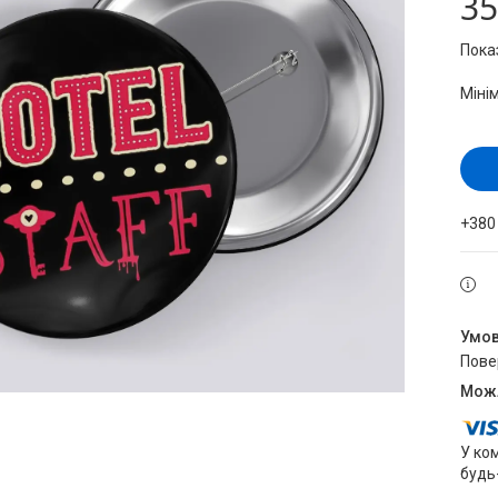
35
Пока
Міні
+380
пов
У ко
будь