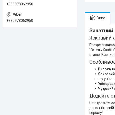
+380978062950
Опис
+380978062950
Закатний 
Яскравий а
Представляємо
"Готель Хазбін
стилю. Високоя
Особливост
Висока як
Яскравий
вашу унікал
Універсал
Чудовий 
Додайте ст
Не втратьте мо
доповніть свій
серіалу!