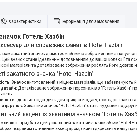
Характеристики
Інформація для замовлення
значок Готель Хазбін
ксесуар для справжніх фанатів Hotel Hazbin
 вам закатний значок діаметром 56 мм із зображенням з популярно
". Цей значок стане ідеальним доповненням до вашої колекції та 
кісні матеріали та деталізоване зображення роблять його довгові
і закатного значка "Hotel Hazbin":
ість:
Значок виготовлений з міцних матеріалів, що забезпечують й
 дизайн:
Деталізоване зображення персонажів з "Готель Хазбін" пр
ьність.
ьність:
Ідеально підходить для прикраси одягу, сумок, рюкзаків та 
подарунок:
Закатний значок "Hotel Hazbin" стане чудовим подарунк
ильний акцент із закатним значком "Готель Хазб
жливість придбати цей унікальний закатний значок 56 мм "Hotel Ha
 образ яскравим і стильним аксесуаром, який підкреслить вашу пр