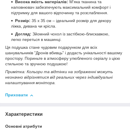
Висока якість матеріалів:
М'яка тканина та
наповнювач забезпечують максимальний комфорт і
підтримку для вашого відпочинку та розслаблення.
Розмір:
35 x 35 см – ідеальний розмір для декору
ліжка, дивана чи крісла.
Догляд:
Зйомний чохол із застібкою-блискавкою,
легко переться в машинці.
Ця подушка стане чудовим подарунком для всіх
шанувальників "Дронів вбивць" і додасть унікальності вашому
простору. Пориньте в атмосферу улюбленого серіалу з цією
стильною та зручною подушкою!
Примітка: Кольори та відтінки на зображенні можуть
незначно відрізнятися від реальних через індивідуальні
налаштування монітора.
Приховати
Характеристики
Основні атрибути