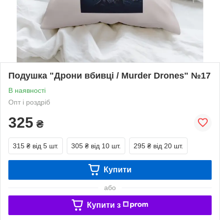
Подушка "Дрони вбивці / Murder Drones" №17
В наявності
Опт і роздріб
325
₴
315 ₴
від 5 шт.
305 ₴
від 10 шт.
295 ₴
від 20 шт.
Купити
або
Купити з