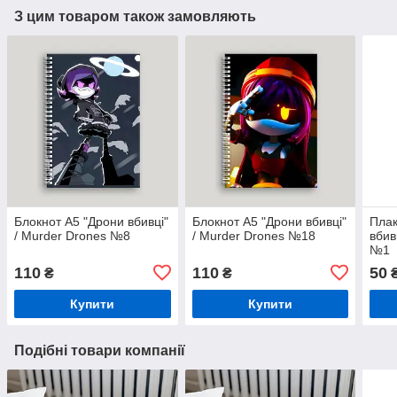
З цим товаром також замовляють
Блокнот А5 "Дрони вбивці"
Блокнот А5 "Дрони вбивці"
Плак
/ Murder Drones №8
/ Murder Drones №18
вбив
№1
110
110
50
₴
₴
Купити
Купити
Подібні товари компанії