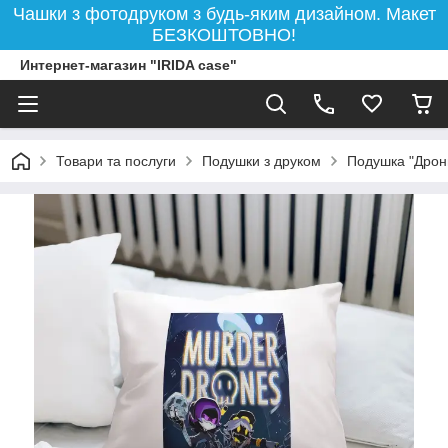
Чашки з фотодруком з будь-яким дизайном. Макет
БЕЗКОШТОВНО!
Интернет-магазин "IRIDA case"
Товари та послуги
Подушки з друком
Подушка "Дрони