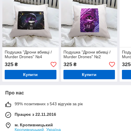
Подушка "Дрони вбивці /
Подушка "Дрони вбивці /
Поду
Murder Drones" №4
Murder Drones" №2
Murd
325
325
325
₴
₴
Купити
Купити
Про нас
99% позитивних з 543 відгуків за рік
Працює з 22.11.2016
м. Кропивницький
Кропивницький, Україна