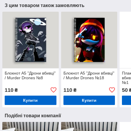
З цим товаром також замовляють
Блокнот А5 "Дрони вбивці"
Блокнот А5 "Дрони вбивці"
Плак
/ Murder Drones №8
/ Murder Drones №18
вбив
№1
110
110
50
₴
₴
Купити
Купити
Подібні товари компанії