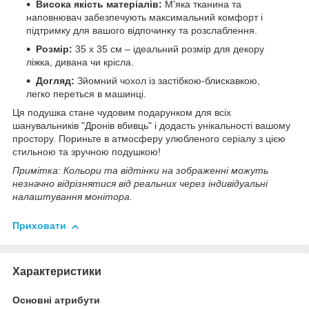
Висока якість матеріалів:
М'яка тканина та
наповнювач забезпечують максимальний комфорт і
підтримку для вашого відпочинку та розслаблення.
Розмір:
35 x 35 см – ідеальний розмір для декору
ліжка, дивана чи крісла.
Догляд:
Зйомний чохол із застібкою-блискавкою,
легко переться в машинці.
Ця подушка стане чудовим подарунком для всіх
шанувальників "Дронів вбивць" і додасть унікальності вашому
простору. Пориньте в атмосферу улюбленого серіалу з цією
стильною та зручною подушкою!
Примітка: Кольори та відтінки на зображенні можуть
незначно відрізнятися від реальних через індивідуальні
налаштування монітора.
Приховати
Характеристики
Основні атрибути