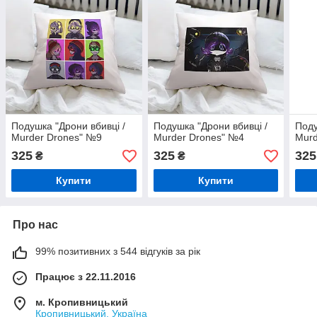
Подушка "Дрони вбивці /
Подушка "Дрони вбивці /
Поду
Murder Drones" №9
Murder Drones" №4
Murd
325
325
325
₴
₴
Купити
Купити
Про нас
99% позитивних з 544 відгуків за рік
Працює з 22.11.2016
м. Кропивницький
Кропивницький, Україна