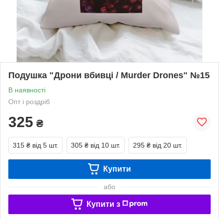
Подушка "Дрони вбивці / Murder Drones" №15
В наявності
Опт і роздріб
325
₴
315 ₴
від 5 шт.
305 ₴
від 10 шт.
295 ₴
від 20 шт.
Купити
або
Купити з