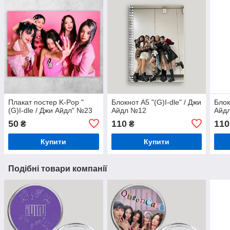
Плакат постер K-Pop "
Блокнот А5 "(G)I-dle" / Джи
Блок
(G)I-dle / Джи Айдл" №23
Айдл №12
Айд
50
110
110
₴
₴
Купити
Купити
Подібні товари компанії