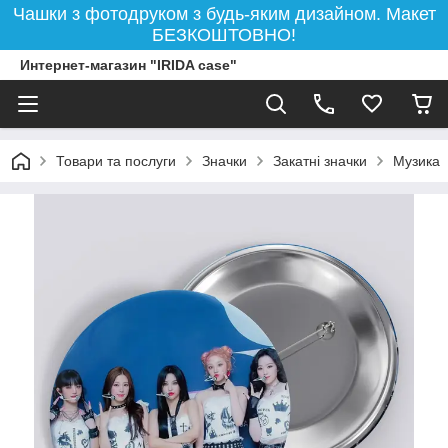
Чашки з фотодруком з будь-яким дизайном. Макет
БЕЗКОШТОВНО!
Интернет-магазин "IRIDA case"
Товари та послуги
Значки
Закатні значки
Музика