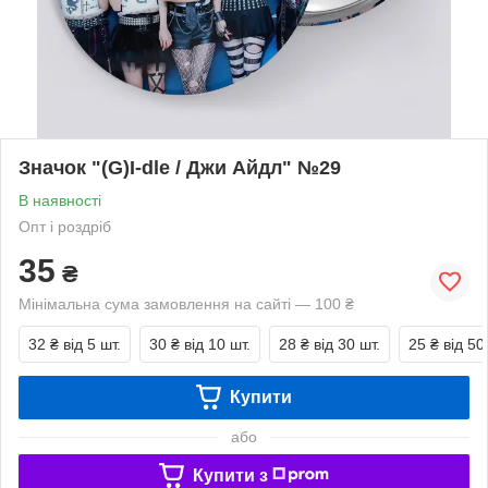
Значок "(G)I-dle / Джи Айдл" №29
В наявності
Опт і роздріб
35
₴
Мінімальна сума замовлення на сайті — 100 ₴
32 ₴
від 5 шт.
30 ₴
від 10 шт.
28 ₴
від 30 шт.
25 ₴
від 50
Купити
або
Купити з