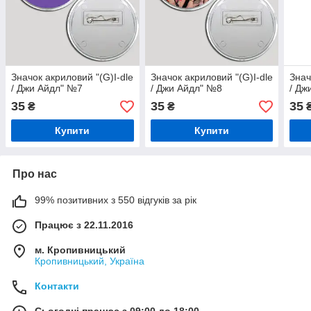
Значок акриловий "(G)I-dle
Значок акриловий "(G)I-dle
Знач
/ Джи Айдл" №7
/ Джи Айдл" №8
/ Дж
35
35
35
₴
₴
Купити
Купити
Про нас
99% позитивних з 550 відгуків за рік
Працює з 22.11.2016
м. Кропивницький
Кропивницький, Україна
Контакти