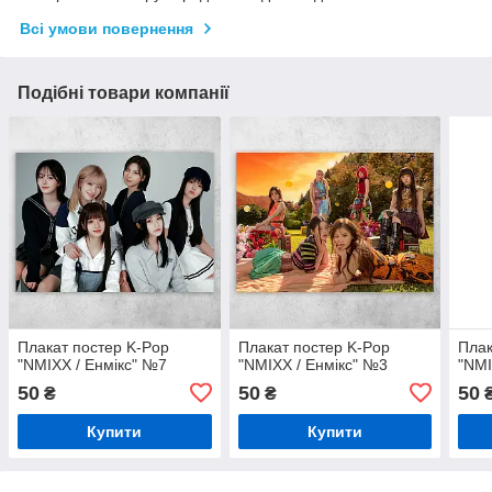
Всі умови повернення
Подібні товари компанії
Плакат постер K-Pop
Плакат постер K-Pop
Плак
"NMIXX / Енмікс" №7
"NMIXX / Енмікс" №3
"NMI
50
50
50
₴
₴
Купити
Купити