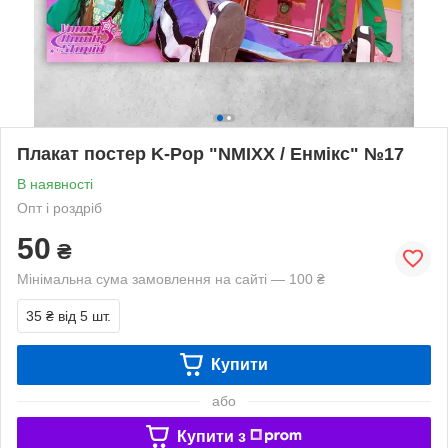
Плакат постер K-Pop "NMIXX / Енмікс" №17
В наявності
Опт і роздріб
50
₴
Мінімальна сума замовлення на сайті — 100 ₴
35 ₴
від 5 шт.
Купити
або
Купити з