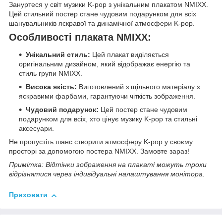
Зануртеся у світ музики K-pop з унікальним плакатом NMIXX.
Цей стильний постер стане чудовим подарунком для всіх
шанувальників яскравої та динамічної атмосфери K-pop.
Особливості плаката NMIXX:
Унікальний стиль:
Цей плакат виділяється
оригінальним дизайном, який відображає енергію та
стиль групи NMIXX.
Висока якість:
Виготовлений з щільного матеріалу з
яскравими фарбами, гарантуючи чіткість зображення.
Чудовий подарунок:
Цей постер стане чудовим
подарунком для всіх, хто цінує музику K-pop та стильні
аксесуари.
Не пропустіть шанс створити атмосферу K-pop у своєму
просторі за допомогою постера NMIXX. Замовте зараз!
Примітка: Відтінки зображення на плакаті можуть трохи
відрізнятися через індивідуальні налаштування монітора.
Приховати