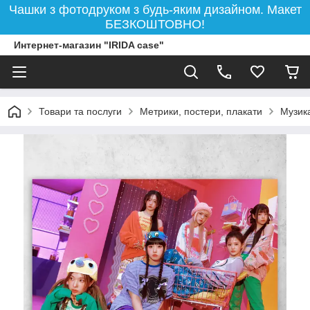
Чашки з фотодруком з будь-яким дизайном. Макет
БЕЗКОШТОВНО!
Интернет-магазин "IRIDA case"
Товари та послуги
Метрики, постери, плакати
Музик