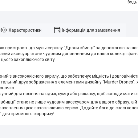
будь
Характеристики
Інформація для замовлення
ою пристрасть до мультсеріалу "Дрони вбивці" за допомогою нашог
равий аксесуар стане чудовим доповненням до вашої колекції фан-
 цього захоплюючого світу.
ний з високоякісного акрилу, що забезпечує міцність і довговічніст
детальний друк зображення з елементами дизайну "Murder Drones", 
 значка.
зручний для носіння на одязі, сумці або рюкзаку, щоб завжди мати 
 вбивці" стане не лише чудовим аксесуаром для вашого образу, а 
захоплення цією захоплюючою серією. Додайте його до своєї колек
" для приємного сюрпризу!