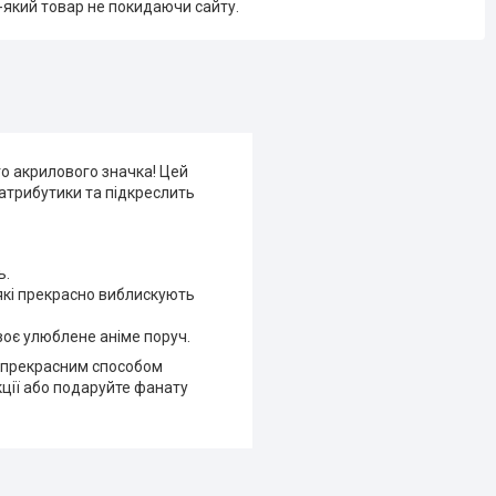
-який товар не покидаючи сайту.
о акрилового значка! Цей
атрибутики та підкреслить
ь.
які прекрасно виблискують
своє улюблене аніме поруч.
й прекрасним способом
ції або подаруйте фанату