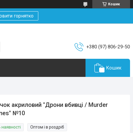
Кошик
овити горнятко
+380 (97) 806-29-50
Кошик
чок акриловий "Дрони вбивці / Murder
nes" №10
В наявності
Оптом і в роздріб