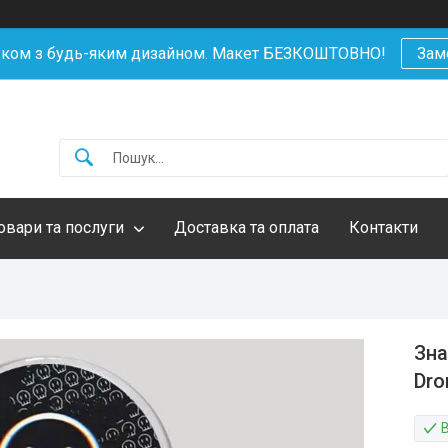
уком з будь-яким дизайном. Макет БЕЗКОШТОВНО!
Зам
овари та послуги
Доставка та оплата
Контакти
Зна
Dro