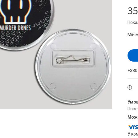
35
Пока
Міні
+380
пов
У ко