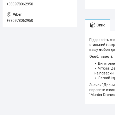
+380978062950
+380978062950
Опис
Підкресліть св
стильний і яск
вашу любов до
Особливості:
Виготовле
Чіткий і 
на поверхні
Легкий і 
Значок "Дрони
виразити своє 
"Murder Drones