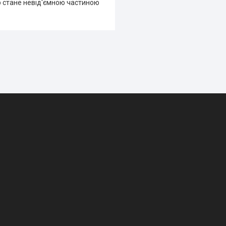
уар стане невід'ємною частиною