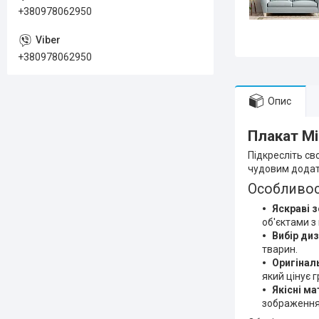
+380978062950
+380978062950
Опис
Плакат Mi
Підкресліть с
чудовим додатк
Особливос
Яскраві 
об'єктами з 
Вибір диз
тварин.
Оригінал
який цінує 
Якісні ма
зображення 