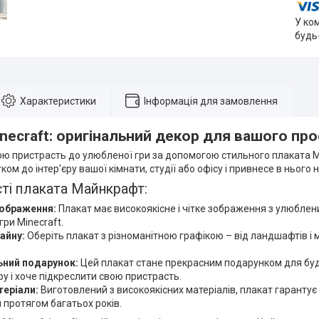
У ко
будь
Характеристики
Інформація для замовлення
necraft: оригінальний декор для вашого пр
вою пристрасть до улюбленої гри за допомогою стильного плаката 
ом до інтер'єру вашої кімнати, студії або офісу і привнесе в нього 
ті плаката Майнкрафт:
зображення:
Плакат має високоякісне і чітке зображення з улюбле
гри Minecraft.
айну:
Оберіть плакат з різноманітною графікою – від ландшафтів і м
ьний подарунок:
Цей плакат стане прекрасним подарунком для буд
гру і хоче підкреслити свою пристрасть.
теріали:
Виготовлений з високоякісних матеріалів, плакат гарантує 
протягом багатьох років.