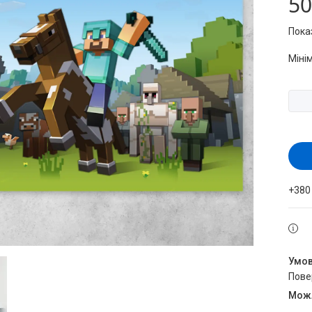
50
Пока
Міні
+380
пов